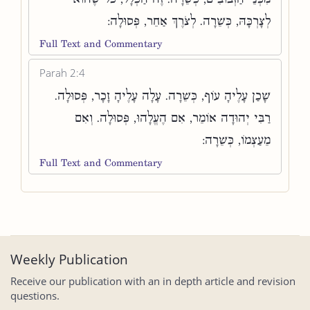
לְצָרְכָּהּ, כְּשֵׁרָה. לְצֹרֶךְ אַחֵר, פְּסוּלָה:
Full Text and Commentary
Parah 2:4
שָׁכַן עָלֶיהָ עוֹף, כְּשֵׁרָה. עָלָה עָלֶיהָ זָכָר, פְּסוּלָה.
רַבִּי יְהוּדָה אוֹמֵר, אִם הֶעֱלָהוּ, פְּסוּלָה. וְאִם
מֵעַצְמוֹ, כְּשֵׁרָה:
Full Text and Commentary
Weekly Publication
Receive our publication with an in depth article and revision
questions.