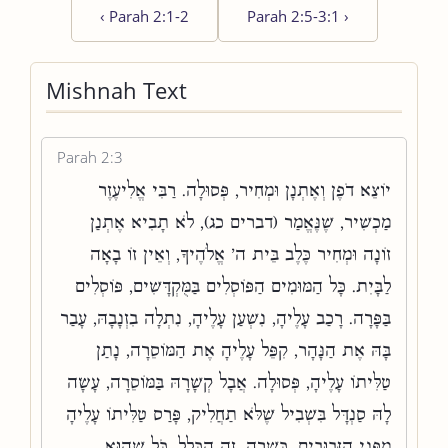
‹
Parah 2:1-2
Parah 2:5-3:1
›
Mishnah Text
Parah 2:3
יוֹצֵא דֹפֶן וְאֶתְנָן וּמְחִיר, פְּסוּלָה. רַבִּי אֱלִיעֶזֶר
מַכְשִׁיר, שֶׁנֶּאֱמַר (דברים כג), לֹא תָבִיא אֶתְנַן
זוֹנָה וּמְחִיר כֶּלֶב בֵּית ה' אֱלֹהֶיךָ, וְאֵין זוֹ בָאָה
לַבָּיִת. כָּל הַמּוּמִים הַפּוֹסְלִים בַּמֻּקְדָּשִׁים, פּוֹסְלִים
בַּפָּרָה. רָכַב עָלֶיהָ, נִשְׁעַן עָלֶיהָ, נִתְלָה בִזְנָבָהּ, עָבַר
בָּהּ אֶת הַנָּהָר, קִפֵּל עָלֶיהָ אֶת הַמּוֹסֵרָה, נָתַן
טַלִּיתוֹ עָלֶיהָ, פְּסוּלָה. אֲבָל קְשָׁרָהּ בַּמּוֹסֵרָה, עָשָׂה
לָהּ סַנְדָּל בִּשְׁבִיל שֶׁלֹּא תַחֲלִיק, פָּרַס טַלִּיתוֹ עָלֶיהָ
מִפְּנֵי הַזְּבוּבִים, כְּשֵׁרָה. זֶה הַכְּלָל, כֹּל שֶׁהוּא