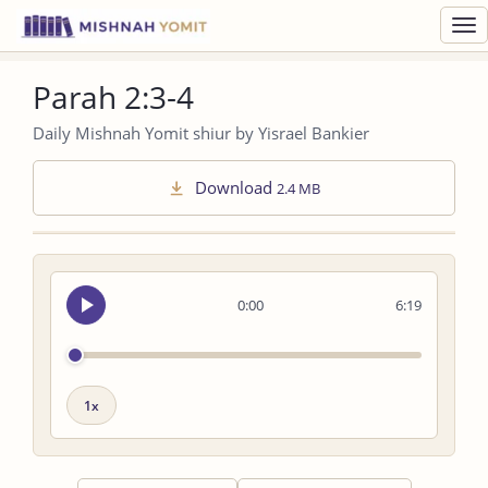
Toggl
navig
Parah 2:3-4
Daily Mishnah Yomit shiur by Yisrael Bankier
Download
2.4 MB
Seek
0:00
6:19
audio
Playback
speed