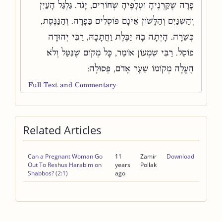
פָּרָה שֶׁקַּרְנֶיהָ וּטְלָפֶיהָ שְׁחוֹרִים, יָגֹד. גַּלְגַּל הָעַיִן
וְהַשִּׁנַּיִם וְהַלָּשׁוֹן אֵינָם פּוֹסְלִים בַּפָּרָה. וְהַנַּנֶּסֶת,
כְּשֵׁרָה. הָיְתָה בָהּ יַבֶּלֶת וַחֲתָכָהּ, רַבִּי יְהוּדָה
פוֹסֵל. רַבִּי שִׁמְעוֹן אוֹמֵר, כָּל מְקוֹם שֶׁנִּטַּל וְלֹא
הֶעֱלָה מְקוֹמוֹ שֵׂעָר אָדֹם, פְּסוּלָה:
Full Text and Commentary
Related Articles
Can a Pregnant Woman Go
11
Zamir
Download
Out To Reshus Harabim on
years
Pollak
Shabbos? (2:1)
ago