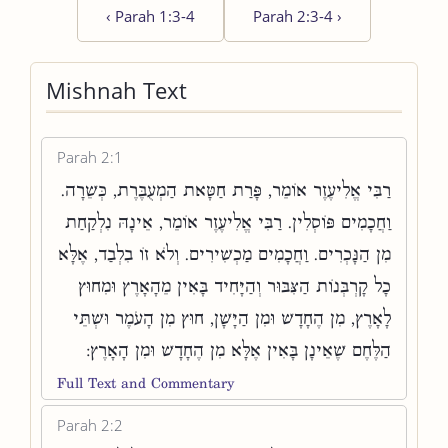
‹
Parah 1:3-4
Parah 2:3-4
›
Mishnah Text
Parah 2:1
רַבִּי אֱלִיעֶזֶר אוֹמֵר, פָּרַת חַטָּאת הַמְעֻבֶּרֶת, כְּשֵׁרָה.
וַחֲכָמִים פּוֹסְלִין. רַבִּי אֱלִיעֶזֶר אוֹמֵר, אֵינָהּ נִלְקַחַת
מִן הַנָּכְרִים. וַחֲכָמִים מַכְשִׁירִים. וְלֹא זוֹ בִלְבַד, אֶלָּא
כָל קָרְבְּנוֹת הַצִּבּוּר וְהַיָּחִיד בָּאִין מֵהָאָרֶץ וּמִחוּץ
לָאָרֶץ, מִן הֶחָדָשׁ וּמִן הַיָּשָׁן, חוּץ מִן הָעֹמֶר וּשְׁתֵּי
הַלֶּחֶם שֶׁאֵינָן בָּאִין אֶלָּא מִן הֶחָדָשׁ וּמִן הָאָרֶץ:
Full Text and Commentary
Parah 2:2