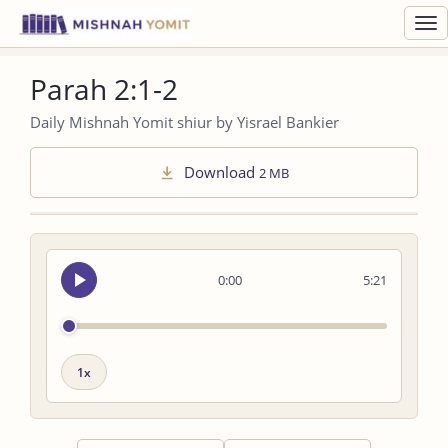
Toggl
navig
Parah 2:1-2
Daily Mishnah Yomit shiur by Yisrael Bankier
Download
2 MB
Seek
0:00
5:21
audio
Playback
speed