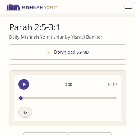
Toggl
navig
Parah 2:5-3:1
Daily Mishnah Yomit shiur by Yisrael Bankier
Download
3.9 MB
Seek
0:00
10:19
audio
Playback
speed