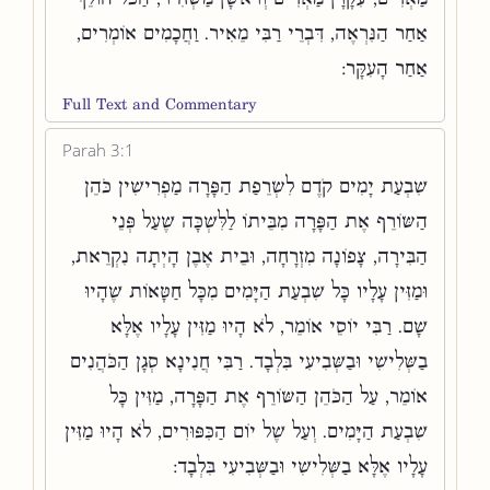
אַחַר הַנִּרְאֶה, דִּבְרֵי רַבִּי מֵאִיר. וַחֲכָמִים אוֹמְרִים,
אַחַר הָעִקָּר:
Full Text and Commentary
Parah 3:1
שִׁבְעַת יָמִים קֹדֶם לִשְׂרֵפַת הַפָּרָה מַפְרִישִׁין כֹּהֵן
הַשּׂוֹרֵף אֶת הַפָּרָה מִבֵּיתוֹ לַלִּשְׁכָּה שֶׁעַל פְּנֵי
הַבִּירָה, צָפוֹנָה מִזְרָחָה, וּבֵית אֶבֶן הָיְתָה נִקְרֵאת,
וּמַזִּין עָלָיו כָּל שִׁבְעַת הַיָּמִים מִכָּל חַטָּאוֹת שֶׁהָיוּ
שָׁם. רַבִּי יוֹסֵי אוֹמֵר, לֹא הָיוּ מַזִּין עָלָיו אֶלָּא
בַשְּׁלִישִׁי וּבַשְּׁבִיעִי בִּלְבָד. רַבִּי חֲנִינָא סְגָן הַכֹּהֲנִים
אוֹמֵר, עַל הַכֹּהֵן הַשּׂוֹרֵף אֶת הַפָּרָה, מַזִּין כָּל
שִׁבְעַת הַיָּמִים. וְעַל שֶׁל יוֹם הַכִּפּוּרִים, לֹא הָיוּ מַזִּין
עָלָיו אֶלָּא בַשְּׁלִישִׁי וּבַשְּׁבִיעִי בִּלְבָד: