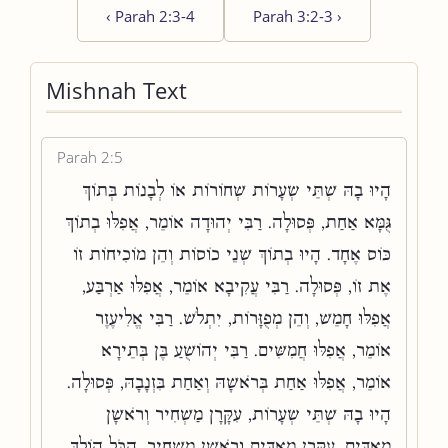
‹
Parah 2:3-4
Parah 3:2-3
›
Mishnah Text
Parah 2:5
הָיוּ בָהּ שְׁתֵּי שְׂעָרוֹת שְׁחוֹרוֹת אוֹ לְבָנוֹת בְּתוֹךְ
גֻּמָּא אַחַת, פְּסוּלָה. רַבִּי יְהוּדָה אוֹמֵר, אֲפִלּוּ בְתוֹךְ
כּוֹס אֶחָד. הָיוּ בְתוֹךְ שְׁנֵי כוֹסוֹת וְהֵן מוֹכִיחוֹת זוֹ
אֶת זוֹ, פְּסוּלָה. רַבִּי עֲקִיבָא אוֹמֵר, אֲפִלּוּ אַרְבַּע,
אֲפִלּוּ חָמֵשׁ, וְהֵן מְפֻזָּרוֹת, יִתְלֹשׁ. רַבִּי אֱלִיעֶזֶר
אוֹמֵר, אֲפִלּוּ חֲמִשִּׁים. רַבִּי יְהוֹשֻׁעַ בֶּן בְּתֵירָא
אוֹמֵר, אֲפִלּוּ אַחַת בְּרֹאשָׁהּ וְאַחַת בִּזְנָבָהּ, פְּסוּלָה.
הָיוּ בָהּ שְׁתֵּי שְׂעָרוֹת, עִקָּרָן מַשְׁחִיר וְרֹאשָׁן
מַאְדִּים, עִקָּרָן מַאְדִּים וְרֹאשָׁן מַשְׁחִיר, הַכֹּל הוֹלֵךְ