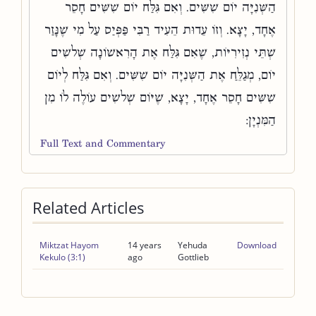
הַשְּׁנִיָּה יוֹם שִׁשִּׁים. וְאִם גִּלַּח יוֹם שִׁשִּׁים חָסֵר
אֶחָד, יָצָא. וְזוֹ עֵדוּת הֵעִיד רַבִּי פַּפְּיַס עַל מִי שֶׁנָּזַר
שְׁתֵּי נְזִירִיּוֹת, שֶׁאִם גִּלַּח אֶת הָרִאשׁוֹנָה שְׁלשִׁים
יוֹם, מְגַלֵּחַ אֶת הַשְּׁנִיָּה יוֹם שִׁשִּׁים. וְאִם גִּלַּח לְיוֹם
שִׁשִּׁים חָסֵר אֶחָד, יָצָא, שֶׁיּוֹם שְׁלשִׁים עוֹלֶה לוֹ מִן
הַמִּנְיָן:
Full Text and Commentary
Related Articles
Miktzat Hayom
14 years
Yehuda
Download
Kekulo (3:1)
ago
Gottlieb