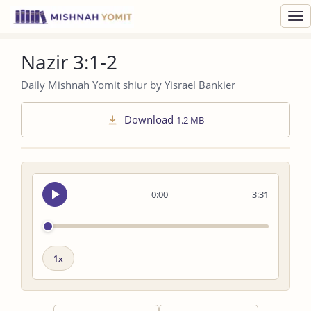
Toggl
navig
Nazir 3:1-2
Daily Mishnah Yomit shiur by Yisrael Bankier
Download
1.2 MB
Seek
0:00
3:31
audio
Playback
speed