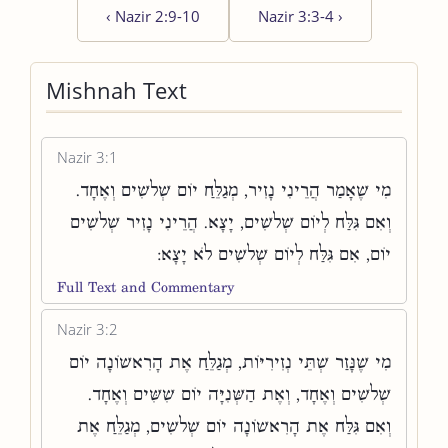
‹
Nazir 2:9-10
Nazir 3:3-4
›
Mishnah Text
Nazir 3:1
מִי שֶׁאָמַר הֲרֵינִי נָזִיר, מְגַלֵּחַ יוֹם שְׁלשִׁים וְאֶחָד.
וְאִם גִּלַּח לְיוֹם שְׁלשִׁים, יָצָא. הֲרֵינִי נָזִיר שְׁלשִׁים
יוֹם, אִם גִּלַּח לְיוֹם שְׁלשִׁים לֹא יָצָא:
Full Text and Commentary
Nazir 3:2
מִי שֶׁנָּזַר שְׁתֵּי נְזִירִיּוֹת, מְגַלֵּחַ אֶת הָרִאשׁוֹנָה יוֹם
שְׁלשִׁים וְאֶחָד, וְאֶת הַשְּׁנִיָּה יוֹם שִׁשִּׁים וְאֶחָד.
וְאִם גִּלַּח אֶת הָרִאשׁוֹנָה יוֹם שְׁלשִׁים, מְגַלֵּחַ אֶת