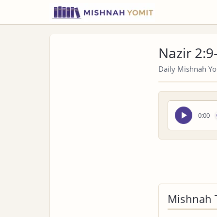
Nazir 2:9
Daily Mishnah Yom
Seek
0:00
audio
Mishnah 