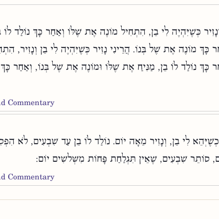
ְנָזִיר כְּשֶׁיִּהְיֶה לִי בֵן, הִתְחִיל מוֹנֶה אֶת שֶׁלּוֹ וְאַחַר כָּךְ נוֹלַד לוֹ 
ר כָּךְ מוֹנֶה אֶת שֶׁל בְּנוֹ. הֲרֵינִי נָזִיר כְּשֶׁיִּהְיֶה לִי בֵן וְנָזִיר, הִת
ַר כָּךְ נוֹלַד לוֹ בֵן, מַנִּיחַ אֶת שֶׁלּוֹ וּמוֹנֶה אֶת שֶׁל בְּנוֹ, וְאַחַר כָּ
and Commentary
לִכְשֶׁיְּהֵא לִי בֵן, וְנָזִיר מֵאָה יוֹם. נוֹלַד לוֹ בֵן עַד שִׁבְעִים, לֹא הִפְס
ם, סוֹתֵר שִׁבְעִים, שֶׁאֵין תִּגְלַחַת פָּחוֹת מִשְּׁלשִׁים יוֹם
and Commentary