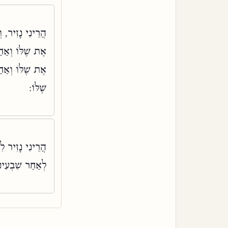
הֲרֵינִי נָזִיר, ו
אֶת שֶׁלּוֹ וְאַחַ
אֶת שֶׁלּוֹ וְאַח
שֶׁלּוֹ:
הֲרֵינִי נָזִיר .
לְאַחַר שִׁבְעִי: