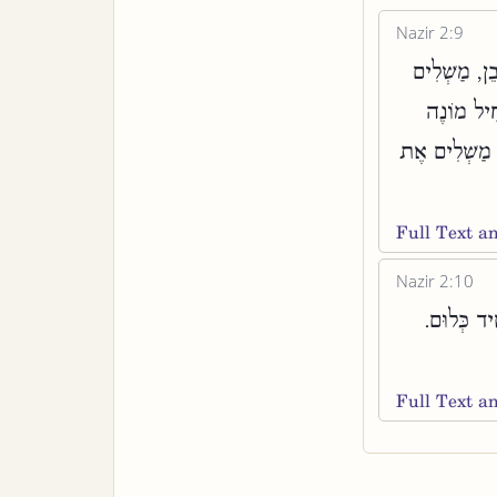
Nazir 2:9
בֵן, מַשְׁלִים
ְחִיל מוֹנֶה
ךְ מַשְׁלִים אֶת
Full Text 
Nazir 2:10
ִיד כְּלוּם
Full Text 