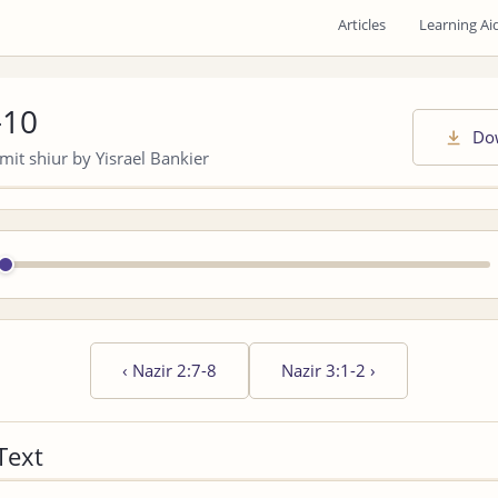
Articles
Learning Ai
-10
Do
it shiur by Yisrael Bankier
‹
Nazir 2:7-8
Nazir 3:1-2
›
Text