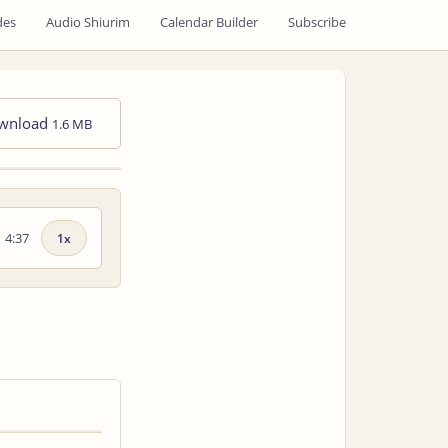
des
Audio Shiurim
Calendar Builder
Subscribe
wnload
1.6 MB
4:37
Playback
speed