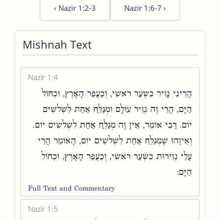
‹
Nazir 1:2-3
Nazir 1:6-7
›
Mishnah Text
Nazir 1:4
הֲרֵינִי נָזִיר כִּשְׂעַר רֹאשִׁי, וְכַעֲפַר הָאָרֶץ, וּכְחוֹל
הַיָּם, הֲרֵי זֶה נְזִיר עוֹלָם וּמְגַלֵּחַ אַחַת לִשְׁלשִׁים
יוֹם. רַבִּי אוֹמֵר, אֵין זֶה מְגַלֵּחַ אַחַת לִשְׁלשִׁים יוֹם.
וְאֵיזֶהוּ שֶׁמְּגַלֵּחַ אַחַת לִשְׁלשִׁים יוֹם, הָאוֹמֵר הֲרֵי
עָלַי נְזִירוּת כִּשְׂעַר רֹאשִׁי, וְכַעֲפַר הָאָרֶץ, וּכְחוֹל
הַיָּם:
Full Text and Commentary
Nazir 1:5