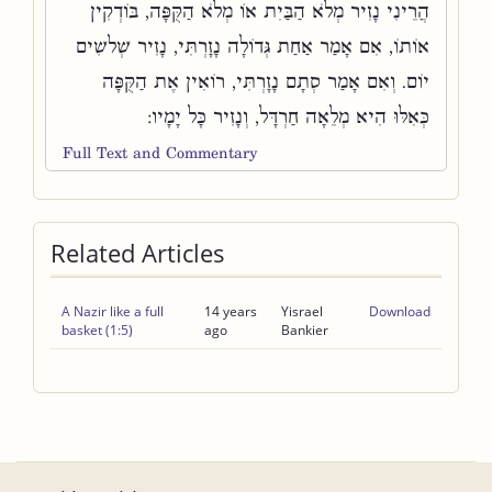
הֲרֵינִי נָזִיר מְלֹא הַבַּיִת אוֹ מְלֹא הַקֻּפָּה, בּוֹדְקִין
אוֹתוֹ, אִם אָמַר אַחַת גְּדוֹלָה נָזָרְתִּי, נָזִיר שְׁלשִׁים
יוֹם. וְאִם אָמַר סְתָם נָזָרְתִּי, רוֹאִין אֶת הַקֻּפָּה
כְּאִלּוּ הִיא מְלֵאָה חַרְדָּל, וְנָזִיר כָּל יָמָיו:
Full Text and Commentary
Related Articles
A Nazir like a full
14 years
Yisrael
Download
basket (1:5)
ago
Bankier