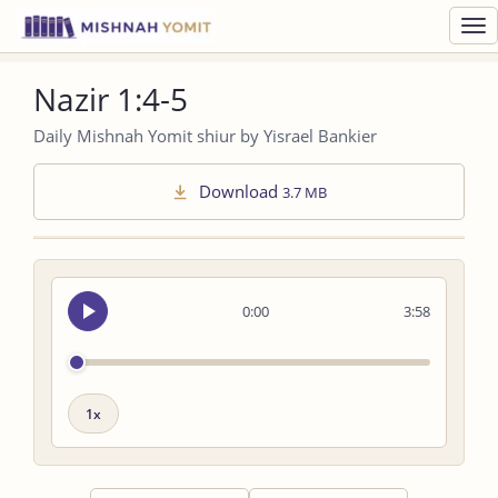
Toggl
navig
Nazir 1:4-5
Daily Mishnah Yomit shiur by Yisrael Bankier
Download
3.7 MB
Seek
0:00
3:58
audio
Playback
speed