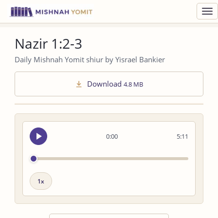
Toggl
navig
Nazir 1:2-3
Daily Mishnah Yomit shiur by Yisrael Bankier
Download
4.8 MB
Seek
0:00
5:11
audio
Playback
speed