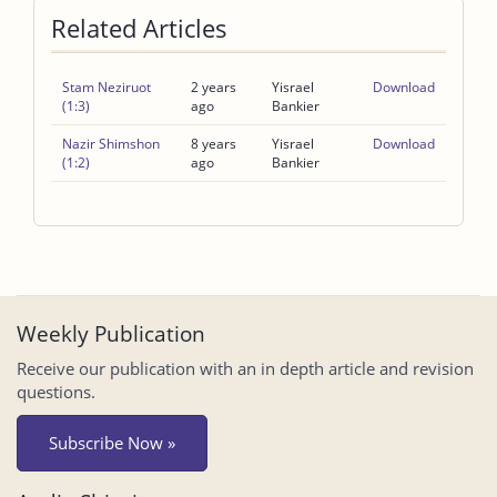
Related Articles
Stam Neziruot
2 years
Yisrael
Download
(1:3)
ago
Bankier
Nazir Shimshon
8 years
Yisrael
Download
(1:2)
ago
Bankier
Weekly Publication
Receive our publication with an in depth article and revision
questions.
Subscribe Now »