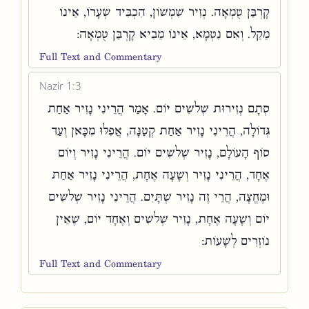
קָרְבַּן טֻמְאָה. נְזִיר שִׁמְשׁוֹן, הִכְבִּיד שְׂעָרוֹ, אֵינוֹ
מֵקֵל. וְאִם נִטְמָא, אֵינוֹ מֵבִיא קָרְבַּן טֻמְאָה:
Full Text and Commentary
Nazir 1:3
סְתָם נְזִירוּת שְׁלשִׁים יוֹם. אָמַר הֲרֵינִי נָזִיר אַחַת
גְּדוֹלָה, הֲרֵינִי נָזִיר אַחַת קְטַנָּה, אֲפִלּוּ מִכָּאן וְעַד
סוֹף הָעוֹלָם, נָזִיר שְׁלשִׁים יוֹם. הֲרֵינִי נָזִיר וְיוֹם
אֶחָד, הֲרֵינִי נָזִיר וְשָׁעָה אֶחָת, הֲרֵינִי נָזִיר אַחַת
וּמֶחֱצָה, הֲרֵי זֶה נָזִיר שְׁתָּיִם. הֲרֵינִי נָזִיר שְׁלשִׁים
יוֹם וְשָׁעָה אֶחָת, נָזִיר שְׁלשִׁים וְאֶחָד יוֹם, שֶׁאֵין
נוֹזְרִים לְשָׁעוֹת:
Full Text and Commentary