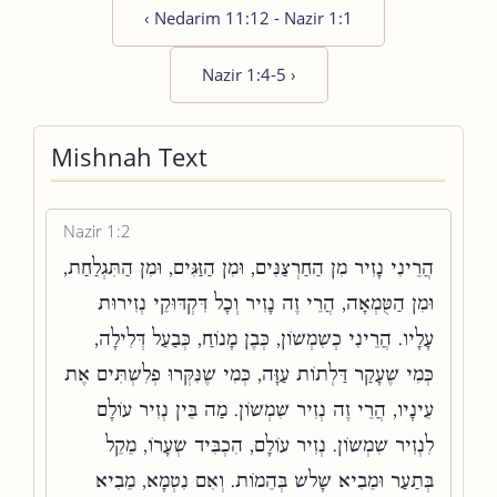
‹
Nedarim 11:12 - Nazir 1:1
Nazir 1:4-5
›
Mishnah Text
Nazir 1:2
הֲרֵינִי נָזִיר מִן הַחַרְצַנִּים, וּמִן הַזַּגִּים, וּמִן הַתִּגְלַחַת,
וּמִן הַטֻּמְאָה, הֲרֵי זֶה נָזִיר וְכָל דִּקְדּוּקֵי נְזִירוּת
עָלָיו. הֲרֵינִי כְשִׁמְשׁוֹן, כְּבֶן מָנוֹחַ, כְּבַעַל דְּלִילָה,
כְּמִי שֶׁעָקַר דַּלְתוֹת עַזָּה, כְּמִי שֶׁנִּקְּרוּ פְלִשְׁתִּים אֶת
עֵינָיו, הֲרֵי זֶה נְזִיר שִׁמְשׁוֹן. מַה בֵּין נְזִיר עוֹלָם
לִנְזִיר שִׁמְשׁוֹן. נְזִיר עוֹלָם, הִכְבִּיד שְׂעָרוֹ, מֵקֵל
בְּתַעַר וּמֵבִיא שָׁלשׁ בְּהֵמוֹת. וְאִם נִטְמָא, מֵבִיא