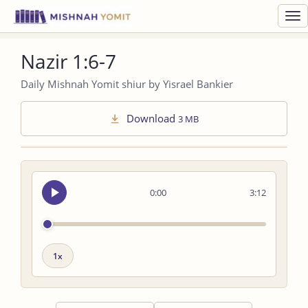
Toggl
navig
Nazir 1:6-7
Daily Mishnah Yomit shiur by Yisrael Bankier
Download
3 MB
Seek
0:00
3:12
audio
Playback
speed