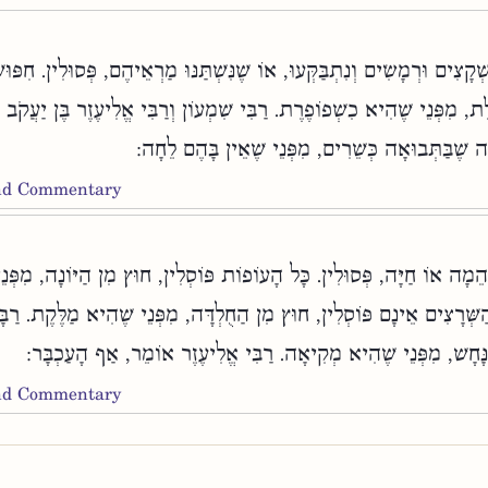
קָצִים וּרְמָשִׂים וְנִתְבַּקְּעוּ, אוֹ שֶׁנִּשְׁתַּנּוּ מַרְאֵיהֶם, פְּסוּלִין. חִפּוּש
סֶלֶת, מִפְּנֵי שֶׁהִיא כִשְׁפוֹפֶרֶת. רַבִּי שִׁמְעוֹן וְרַבִּי אֱלִיעֶזֶר בֶּן יַעֲקֹ
נָּה שֶׁבַּתְּבוּאָה כְּשֵׁרִים, מִפְּנֵי שֶׁאֵין בָּהֶם לֵחָה
and Commentary
ֵמָה אוֹ חַיָּה, פְּסוּלִין. כָּל הָעוֹפוֹת פּוֹסְלִין, חוּץ מִן הַיּוֹנָה, מִפְּנ
שְּׁרָצִים אֵינָם פּוֹסְלִין, חוּץ מִן הַחֻלְדָּה, מִפְּנֵי שֶׁהִיא מַלֶּקֶת. רַבָּן
ָחָשׁ, מִפְּנֵי שֶׁהִיא מְקִיאָה. רַבִּי אֱלִיעֶזֶר אוֹמֵר, אַף הָעַכְבָּר
and Commentary