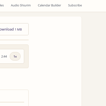
des
Audio Shiurim
Calendar Builder
Subscribe
ownload
1 MB
2:44
Playback
speed