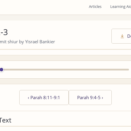
Articles
Learning Ai
2-3
D
it shiur by Yisrael Bankier
‹
Parah 8:11-9:1
Parah 9:4-5
›
Text