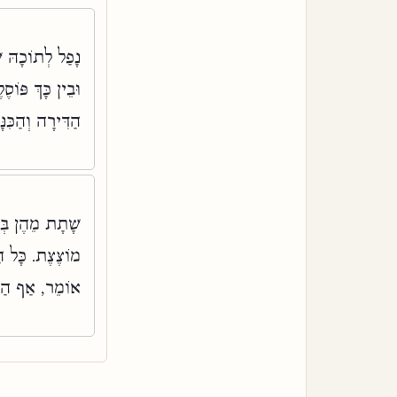
נָפַל לְתוֹכָהּ שְׁ
וּבֵין כָּךְ פּוֹ,
הַדִּירָה וְהַכִּ:
שָׁתָת מֵהֶן בְּה
מוֹצֶצֶת. כָּל הַ
אוֹמֵר, אַף הַנּ: