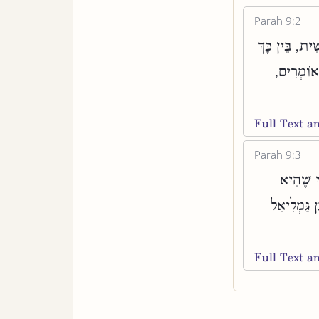
Parah 9:2
ִׁית, בֵּין כָּךְ
ב אוֹמְרִים
Full Text 
Parah 9:3
ֵי שֶׁהִיא
 גַּמְלִיאֵל
Full Text 