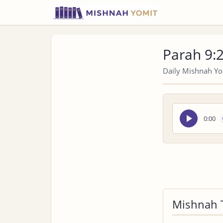
Parah 9:
Daily Mishnah Yom
Seek
0:00
audio
Mishnah 