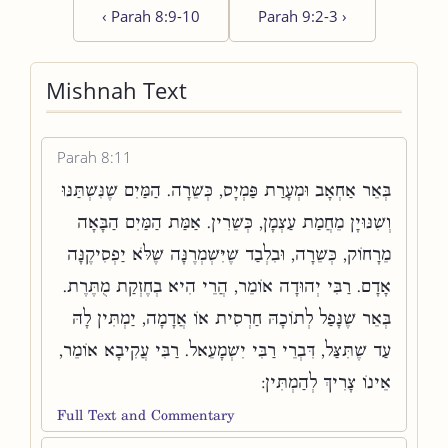
‹
Parah 8:9-10
Parah 9:2-3
›
Mishnah Text
Parah 8:11
בְּאֵר אַחְאָב וּמְעָרַת פַּמְיָס, כְּשֵׁרָה. הַמַּיִם שֶׁנִּשְׁתַּנּוּ
וְשִׁנּוּיָן מֵחֲמַת עַצְמָן, כְּשֵׁרִין. אַמַּת הַמַּיִם הַבָּאָה
מֵרָחוֹק, כְּשֵׁרָה, וּבִלְבַד שֶׁיִּשְׁמְרֶנָּה שֶׁלֹּא יַפְסִיקֶנָּה
אָדָם. רַבִּי יְהוּדָה אוֹמֵר, הֲרֵי הִיא בְחֶזְקַת מֻתֶּרֶת.
בְּאֵר שֶׁנָּפַל לְתוֹכָהּ חַרְסִית אוֹ אֲדָמָה, יַמְתִּין לָהּ
עַד שֶׁתִּצַּל, דִּבְרֵי רַבִּי יִשְׁמָעֵאל. רַבִּי עֲקִיבָא אוֹמֵר,
אֵינוֹ צָרִיךְ לְהַמְתִּין:
Full Text and Commentary