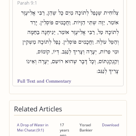
Parah 9:1
צְלוֹחִית שֶׁנָּפַל לְתוֹכָהּ מַיִם כָּל שֶׁהֵן, רַבִּי אֱלִיעֶזֶר
אוֹמֵר, יַזֶּה שְׁתֵּי הַזָּיוֹת. וַחֲכָמִים פּוֹסְלִין. יָרַד
לְתוֹכָהּ טַל, רַבִּי אֱלִיעֶזֶר אוֹמֵר, יַנִּיחֶנָּה בַחַמָּה
וְהַטַּל עוֹלֶה. וַחֲכָמִים פּוֹסְלִין. נָפַל לְתוֹכָהּ מַשְׁקִין
וּמֵי פֵרוֹת, יְעָרֶה וְצָרִיךְ לְנַגֵּב. דְּיוֹ, קוֹמוֹס,
וְקַנְקַנְתּוֹם, וְכָל דָּבָר שֶׁהוּא רוֹשֵׁם, יְעָרֶה וְאֵינוֹ
צָרִיךְ לְנַגֵּב:
Full Text and Commentary
Related Articles
A Drop of Water in
17
Yisrael
Download
Mei Chatat (9:1)
years
Bankier
ago