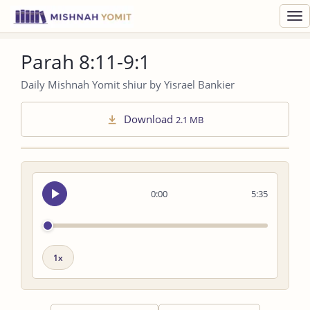
Toggl
navig
Parah 8:11-9:1
Daily Mishnah Yomit shiur by Yisrael Bankier
Download
2.1 MB
Seek
0:00
5:35
audio
Playback
speed