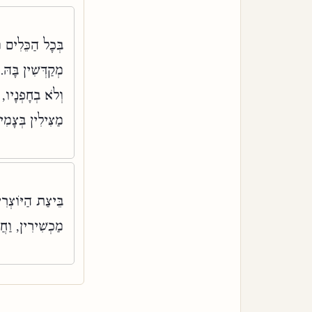
בְּכָל הַכֵּלִים ,
מְקַדְּשִׁין בָּ,
וְלֹא בְחָפְנָיו, 
מַצִּילִין בְּצָ:
בֵּיצַת הַיּוֹצְרִ
מַכְשִׁירִין, וַח: