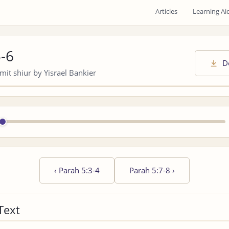
Articles
Learning Ai
5-6
D
it shiur by Yisrael Bankier
‹
Parah 5:3-4
Parah 5:7-8
›
Text