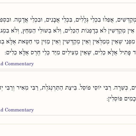
מְקַדְּשִׁים, אֲפִלּוּ בִכְלֵי גְלָלִים, בִּכְלֵי אֲבָנִים, וּבִכְלֵי אֲדָמָה. וּבִסְפ
הּ. אֵין מְקַדְּשִׁין לֹא בְדָפְנוֹת הַכֵּלִים, וְלֹא בְשׁוּלֵי הַמַּחַץ, וְלֹא בִמ
מִפְּנֵי שֶׁאֵין מְמַלְּאִין וְאֵין מְקַדְּשִׁין וְאֵין מַזִּין מֵי חַטָּאת אֶלָּא בְכ
מִיד פָּתִיל אֶלָּא כֵלִים, שֶׁאֵין מַצִּילִים מִיַּד כְּלֵי חֶרֶס אֶלָּא כֵלִים
and Commentary
ים, כְּשֵׁרָה. רַבִּי יוֹסֵי פוֹסֵל. בֵּיצַת הַתַּרְנְגֹלֶת, רַבִּי מֵאִיר וְרַבִּי יְ
ֲכָמִים פּוֹסְלִין
and Commentary