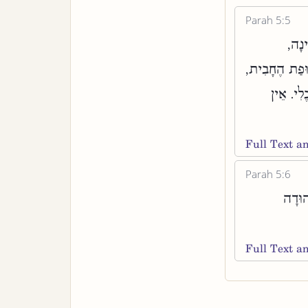
Parah 5:5
ִינָה
ְגוּפַת הֶחָבִית
ֶלִי. אֵין
Full Text 
Parah 5:6
הוּדָה
Full Text 