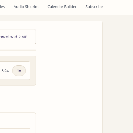
des
Audio Shiurim
Calendar Builder
Subscribe
ownload
2 MB
5:24
Playback
speed