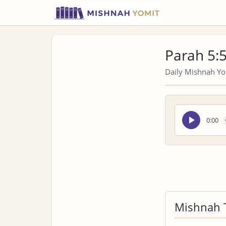
Parah 5:
Daily Mishnah Yom
Seek
0:00
audio
Mishnah 