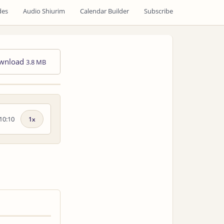
des
Audio Shiurim
Calendar Builder
Subscribe
wnload
3.8 MB
10:10
Playback
speed