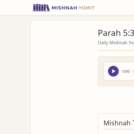
Parah 5:
Daily Mishnah Yom
Seek
0:00
audio
Mishnah 