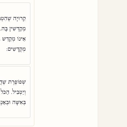
קֵרוּיָה שֶׁהִטְבּ
מְקַדְּשִׁין בָּהּ
אֵינוֹ מְקַדֵּשׁ ב
מְקֻדָּשִׁים:
שְׁפוֹפֶרֶת שֶׁחֲ
וְיַטְבִּיל. הַכֹּ
בְּאִשָּׁה וּבְאַנְ: