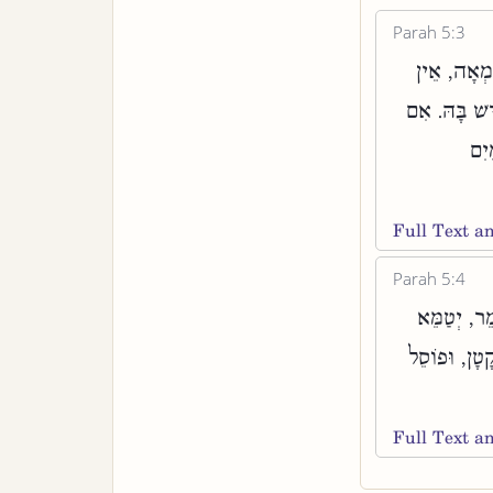
Parah 5:3
טְמְאָה, אֵין
ֵשׁ בָּהּ. אִם
ַיִם
Full Text 
Parah 5:4
ֵר, יְטַמֵּא
ָטָן, וּפוֹסֵל
Full Text 