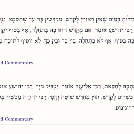
ִילוּהָ בְמַיִם שֶׁאֵין רְאוּיִין לְקַדֵּשׁ, מְקַדְּשִׁין בָּהּ עַד שֶׁתִּטְמָא. נִ
. רַבִּי יְהוֹשֻׁעַ אוֹמֵר, אִם מְקַדֵּשׁ הוּא בָהּ בַּתְּחִלָּה, אַף בַּסּוֹף יְקַדּ
ָּהּ בַּסּוֹף, אַף לֹא בַתְּחִלָּה. בֵּין כָּךְ וּבֵין כָּךְ, לֹא יוֹסִיף לְתוֹכָהּ מ
and Commentary
תָכָהּ לְחַטָּאת, רַבִּי אֱלִיעֶזֶר אוֹמֵר, יַטְבִּיל מִיָּד. רַבִּי יְהוֹשֻׁעַ אוֹמ
ל כְּשֵׁרִים לְקַדֵּשׁ, חוּץ מֵחֵרֵשׁ שׁוֹטֶה וְקָטָן. רַבִּי יְהוּדָה מַכְשִׁיר בְּק
דְּרוֹגִינוֹס
and Commentary