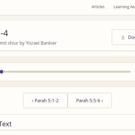
Articles
Learning Ai
3-4
Do
it shiur by Yisrael Bankier
‹
Parah 5:1-2
Parah 5:5-6
›
Text