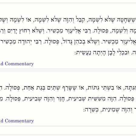
ֶשְּׁחָטָהּ שֶׁלֹּא לִשְׁמָהּ, קִבֵּל וְהִזָּה שֶׁלֹּא לִשְׁמָהּ, אוֹ לִשְׁמָהּ וְשֶׁל
מָהּ וְלִשְׁמָהּ, פְּסוּלָה. רַבִּי אֱלִיעֶזֶר מַכְשִׁיר. וְשֶׁלֹּא רְחוּץ יָדַיִם וְרַ
אֱלִיעֶזֶר מַכְשִׁיר. וְשֶׁלֹּא בְכֹהֵן גָּדוֹל, פְּסוּלָה. רַבִּי יְהוּדָה מַכְשִׁיר.
לָה. וּבִכְלֵי לָבָן הָיְתָה נַעֲשֵׂית
and Commentary
ִּתָּהּ, אוֹ בִשְׁתֵּי גִתּוֹת, אוֹ שֶׁשָּׂרַף שְׁתַּיִם בְּגַת אַחַת, פְּסוּלָה. הִזּ
 פְּסוּלָה. הִזָּה מִשִּׁשִּׁית שְׁבִיעִית, חָזַר וְהִזָּה שְׁבִיעִית, פְּסוּלָה. מִ
ר וְהִזָּה שְׁמִינִית, כְּשֵׁרָה
and Commentary