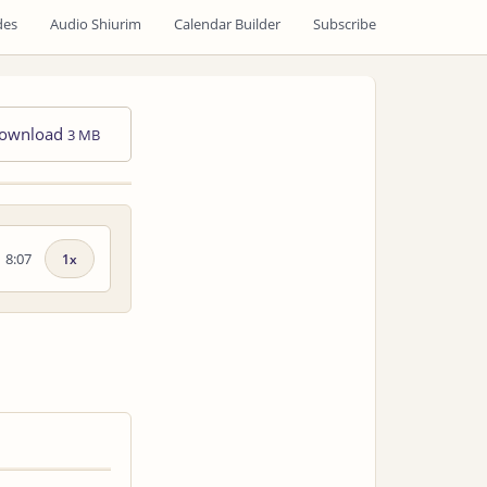
des
Audio Shiurim
Calendar Builder
Subscribe
ownload
3 MB
8:07
Playback
speed