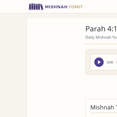
Parah 4:
Daily Mishnah Yom
Seek
0:00
audio
Mishnah 