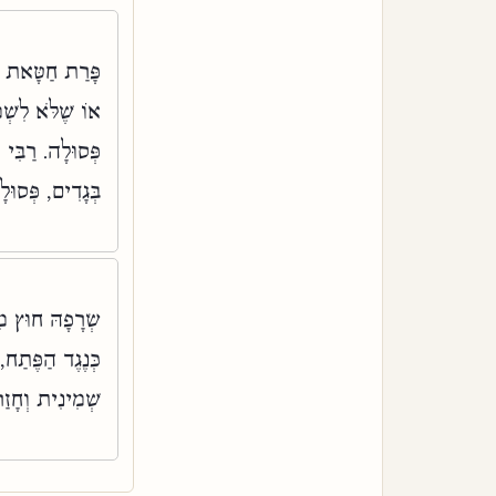
פָּרַת חַטָּאת שׁ,
אוֹ שֶׁלֹּא לִשְׁ,
פְּסוּלָה. רַבִּי 
בְּגָדִים, פְּסוּ:
שְׂרָפָהּ חוּץ מִג
כְּנֶגֶד הַפֶּתַח,
שְׁמִינִית וְחָזַ: