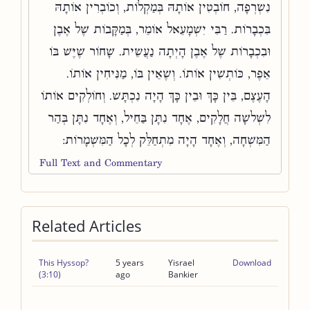
נִשְׂרְפָה, חוֹבְטִין אוֹתָהּ בְּמַקְלוֹת, וְכוֹבְרִין אוֹתָהּ
בִּכְבָרוֹת. רַבִּי יִשְׁמָעֵאל אוֹמֵר, בְּמַקָּבוֹת שֶׁל אֶבֶן
וּבִכְבָרוֹת שֶׁל אֶבֶן הָיְתָה נַעֲשֵׂית. שָׁחוֹר שֶׁיֶּשׁ בּוֹ
אֵפֶר, כּוֹתְשִׁין אוֹתוֹ. וְשֶׁאֵין בּוֹ, מַנִּיחִין אוֹתוֹ.
הָעֶצֶם, בֵּין כָּךְ וּבֵין כָּךְ הָיָה נִכְתָּשׁ. וְחוֹלְקִים אוֹתוֹ
לִשְׁלשָׁה חֲלָקִים, אֶחָד נִתָּן בַּחֵיל, וְאֶחָד נִתָּן בְּהַר
הַמִּשְׁחָה, וְאֶחָד הָיָה מִתְחַלֵּק לְכָל הַמִּשְׁמָרוֹת:
Full Text and Commentary
Related Articles
This Hyssop?
5 years
Yisrael
Download
(3:10)
ago
Bankier