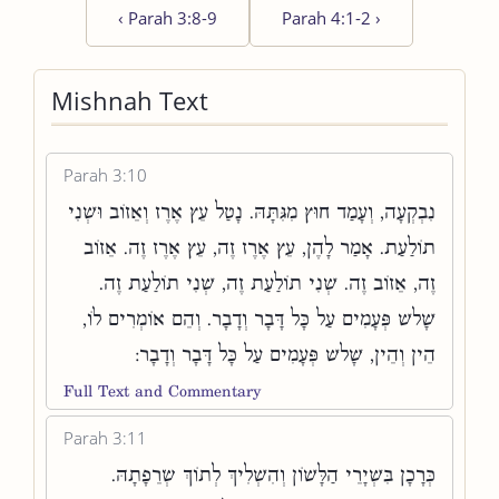
‹
Parah 3:8-9
Parah 4:1-2
›
Mishnah Text
Parah 3:10
נִבְקְעָה, וְעָמַד חוּץ מִגִּתָּהּ. נָטַל עֵץ אֶרֶז וְאֵזוֹב וּשְׁנִי
תוֹלַעַת. אָמַר לָהֶן, עֵץ אֶרֶז זֶה, עֵץ אֶרֶז זֶה. אֵזוֹב
זֶה, אֵזוֹב זֶה. שְׁנִי תוֹלַעַת זֶה, שְׁנִי תוֹלַעַת זֶה.
שָׁלשׁ פְּעָמִים עַל כָּל דָּבָר וְדָבָר. וְהֵם אוֹמְרִים לוֹ,
הֵין וְהֵין, שָׁלשׁ פְּעָמִים עַל כָּל דָּבָר וְדָבָר:
Full Text and Commentary
Parah 3:11
כְּרָכָן בִּשְׁיָרֵי הַלָּשׁוֹן וְהִשְׁלִיךְ לְתוֹךְ שְׂרֵפָתָהּ.