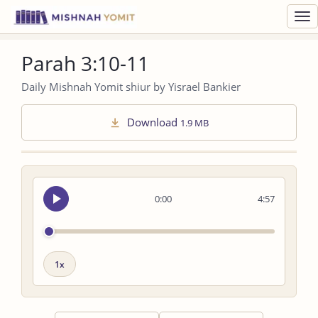
Toggl
navig
Parah 3:10-11
Daily Mishnah Yomit shiur by Yisrael Bankier
Download
1.9 MB
Seek
0:00
4:57
audio
Playback
speed