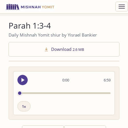
Toggl
navig
Parah 1:3-4
Daily Mishnah Yomit shiur by Yisrael Bankier
Download
2.6 MB
Seek
0:00
6:59
audio
Playback
speed