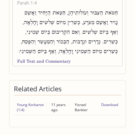
Parah 1:4
חַטֹּאת הַצִּבּוּר וְעוֹלוֹתֵיהֶן, חַטַּאת הַיָּחִיד וַאֲשַׁם
נָזִיר וַאֲשַׁם מְצֹרָע, כְּשֵׁרִין מִיּוֹם שְׁלשִׁים וָהָלְאָה,
וְאַף בְּיוֹם שְׁלשִׁים. וְאִם הִקְרִיבוּם בְּיוֹם שְׁמִינִי,
כְּשֵׁרִים. נְדָרִים וּנְדָבוֹת, הַבְּכוֹר וְהַמַּעֲשֵׂר וְהַפֶּסַח,
כְּשֵׁרִים מִיּוֹם הַשְּׁמִינִי וָהָלְאָה, וְאַף בַּיּוֹם הַשְּׁמִינִי:
Full Text and Commentary
Related Articles
Young Korbanot
11 years
Yisrael
Download
(1:4)
ago
Bankier