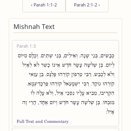
‹
Parah 1:1-2
Parah 2:1-2
›
Mishnah Text
Parah 1:3
כְּבָשִׂים, בְּנֵי שָׁנָה. וְאֵילִים, בְּנֵי שְׁתַּיִם. וְכֻלָּם מִיּוֹם
לְיוֹם. בֶּן שְׁלשָׁה עָשָׂר חֹדֶשׁ אֵינוֹ כָשֵׁר לֹא לְאַיִל
וְלֹא לְכֶבֶשׂ. רַבִּי טַרְפוֹן קוֹרֵהוּ פַּלְגָּס. בֶּן עַזַּאי
קוֹרֵהוּ נוֹקֵד. רַבִּי יִשְׁמָעֵאל קוֹרֵהוּ פַּרְכָדִיגְמָא.
הִקְרִיבוֹ, מֵבִיא עָלָיו נִסְכֵּי אַיִל, וְלֹא עָלָה לוֹ
מִזִּבְחוֹ. בֶּן שְׁלשָׁה עָשָׂר חֹדֶשׁ וְיוֹם אֶחָד, הֲרֵי זֶה
אָיִל:
Full Text and Commentary