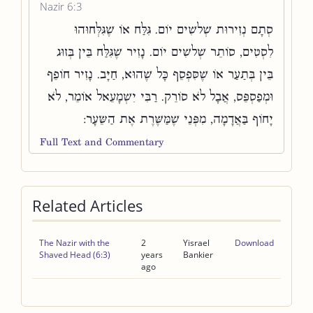
Nazir 6:3
סְתָם נְזִירוּת שְׁלשִׁים יוֹם. גִּלַּח אוֹ שֶׁגִּלְּחוּהוּ
לִסְטִים, סוֹתֵר שְׁלשִׁים יוֹם. נָזִיר שֶׁגִּלַּח בֵּין בְּזוּג
בֵּין בְּתַעַר אוֹ שֶׁסִּפְסֵף כָּל שֶׁהוּא, חַיָּב. נָזִיר חוֹפֵף
וּמְפַסְפֵּס, אֲבָל לֹא סוֹרֵק. רַבִּי יִשְׁמָעֵאל אוֹמֵר, לֹא
יָחוֹף בַּאֲדָמָה, מִפְּנֵי שֶׁמַּשֶּׁרֶת אֶת הַשֵּׂעָר:
Full Text and Commentary
Related Articles
The Nazir with the
2
Yisrael
Download
Shaved Head (6:3)
years
Bankier
ago