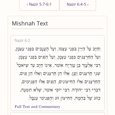
‹
Nazir 5:7-6:1
Nazir 6:4-5
›
Mishnah Text
Nazir 6:2
וְחַיָּב עַל הַיַּיִן בִּפְנֵי עַצְמוֹ, וְעַל הָעֲנָבִים בִּפְנֵי עַצְמָן,
וְעַל הַחַרְצַנִּים בִּפְנֵי עַצְמָן, וְעַל הַזַּגִּים בִּפְנֵי עַצְמָן.
רַבִּי אֶלְעָזָר בֶּן עֲזַרְיָה אוֹמֵר, אֵינוֹ חַיָּב עַד שֶׁיֹּאכַל
שְׁנֵי חַרְצַנִּים וְזַגָּן. אֵלּוּ הֵן חַרְצַנִּים וְאֵלּוּ הֵן זַגִּים,
הַחַרְצַנִּים אֵלּוּ הַחִיצוֹנִים, הַזַּגִּים אֵלּוּ הַפְּנִימִים,
דִּבְרֵי רַבִּי יְהוּדָה. רַבִּי יוֹסֵי אוֹמֵר, שֶׁלֹּא תִטְעֶה,
כְּזוֹג שֶׁל בְּהֵמָה, הַחִיצוֹן זוֹג וְהַפְּנִימִי עִנְבָּל:
Full Text and Commentary