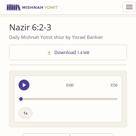
Toggl
navig
Nazir 6:2-3
Daily Mishnah Yomit shiur by Yisrael Bankier
Download
1.4 MB
Seek
0:00
3:56
audio
Playback
speed