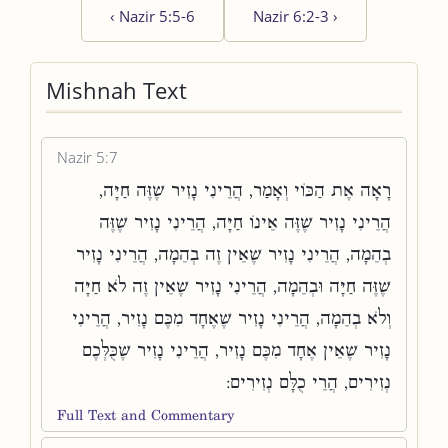
‹
Nazir 5:5-6
Nazir 6:2-3
›
Mishnah Text
Nazir 5:7
רָאָה אֶת הַכּוֹי וְאָמַר, הֲרֵינִי נָזִיר שֶׁזֶּה חַיָּה,
הֲרֵינִי נָזִיר שֶׁזֶּה אֵינוֹ חַיָּה, הֲרֵינִי נָזִיר שֶׁזֶּה
בְהֵמָה, הֲרֵינִי נָזִיר שֶׁאֵין זֶה בְהֵמָה, הֲרֵינִי נָזִיר
שֶׁזֶּה חַיָּה וּבְהֵמָה, הֲרֵינִי נָזִיר שֶׁאֵין זֶה לֹא חַיָּה
וְלֹא בְהֵמָה, הֲרֵינִי נָזִיר שֶׁאֶחָד מִכֶּם נָזִיר, הֲרֵינִי
נָזִיר שֶׁאֵין אֶחָד מִכֶּם נָזִיר, הֲרֵינִי נָזִיר שֶׁכֻּלְּכֶם
נְזִירִים, הֲרֵי כֻלָּם נְזִירִים:
Full Text and Commentary