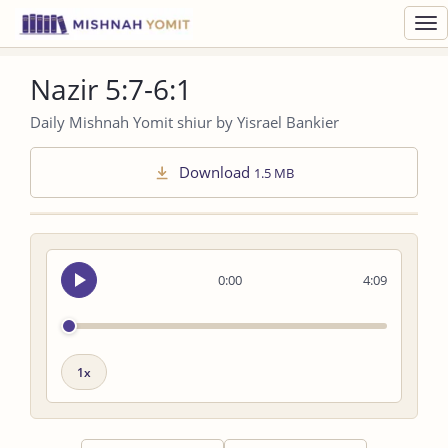
Toggl
navig
Nazir 5:7-6:1
Daily Mishnah Yomit shiur by Yisrael Bankier
Download
1.5 MB
Seek
0:00
4:09
audio
Playback
speed