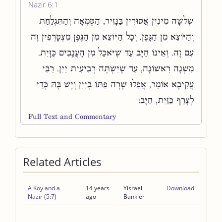
Nazir 6:1
שְׁלשָׁה מִינִין אֲסוּרִין בַּנָּזִיר, הַטֻּמְאָה וְהַתִּגְלַחַת
וְהַיּוֹצֵא מִן הַגָּפֶן. וְכָל הַיּוֹצֵא מִן הַגֶּפֶן מִצְטָרְפִין זֶה
עִם זֶה. וְאֵינוֹ חַיָּב עַד שֶׁיֹּאכַל מִן הָעֲנָבִים כַּזָּיִת.
מִשְׁנָה רִאשׁוֹנָה, עַד שֶׁיִּשְׁתֶּה רְבִיעִית יַיִן. רַבִּי
עֲקִיבָא אוֹמֵר, אֲפִלּוּ שָׁרָה פִתּוֹ בְיַיִן וְיֶשׁ בָּהּ כְּדֵי
לְצָרֵף כַּזַּיִת, חַיָּב:
Full Text and Commentary
Related Articles
A Koy and a
14 years
Yisrael
Download
Nazir (5:7)
ago
Bankier