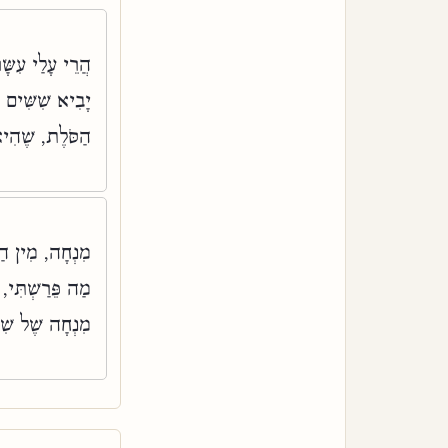
הֲרֵי עָלַי עִשּׂ,
יָבִיא שִׁשִּׁים 
הַסֹּלֶת, שֶׁהִי:
מִנְחָה, מִין הַמ
מַה פֵּרַשְׁתִּי, 
מִנְחָה שֶׁל שִׁ: