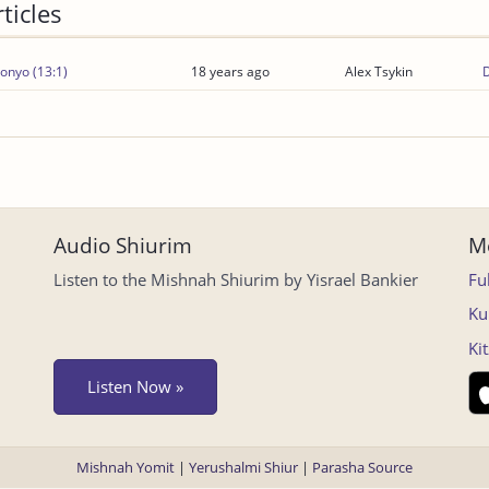
ticles
onyo (13:1)
18 years ago
Alex Tsykin
Audio Shiurim
Mo
Listen to the Mishnah Shiurim by Yisrael Bankier
Fu
Ku
Ki
Listen Now »
Mishnah Yomit
|
Yerushalmi Shiur
|
Parasha Source