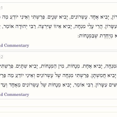
:1
ָרוֹן, יָבִיא אֶחָד. עֶשְׂרוֹנִים, יָבִיא שְׁנָיִם. פֵּרַשְׁתִּי וְאֵינִי יוֹדֵעַ מַה פּ
עִשָּׂרוֹן. הֲרֵי עָלַי מִנְחָה, יָבִיא אֵיזוֹ שֶׁיִּרְצֶה. רַבִּי יְהוּדָה אוֹמֵר,
א מְיֻחֶדֶת שֶׁבַּמְּנָחוֹת
and Commentary
:2
ִּנְחָה, יָבִיא אֶחָת. מְנָחוֹת, מִין הַמְּנָחוֹת, יָבִיא שְׁתָּיִם. פֵּרַשְׁתִּי ו
יָבִיא חֲמִשְׁתָּן. פֵּרַשְׁתִּי מִנְחָה שֶׁל עֶשְׂרוֹנִים וְאֵינִי יוֹדֵעַ מַה פֵּרַש
שִּׁים עִשָּׂרוֹן. רַבִּי אוֹמֵר, יָבִיא מְנָחוֹת שֶׁל עֶשְׂרוֹנִים מֵאֶחָד וְעַד 
and Commentary