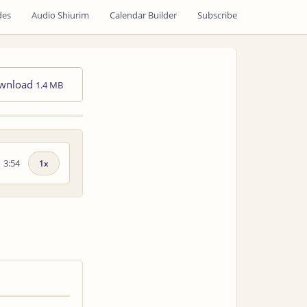
des
Audio Shiurim
Calendar Builder
Subscribe
wnload
1.4 MB
3:54
Playback
speed