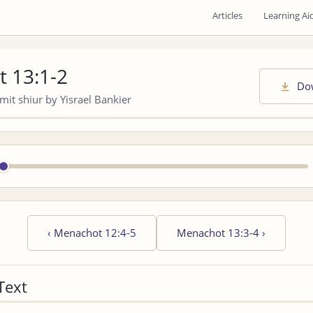
Articles
Learning Ai
 13:1-2
Do
it shiur by Yisrael Bankier
‹
Menachot 12:4-5
Menachot 13:3-4
›
Text