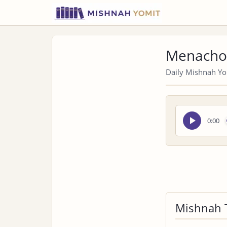
Menachot
Daily Mishnah Yom
Seek
0:00
audio
Mishnah 