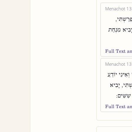
Menachot 13
ֵרַשְׁתִּי
 יָבִיא מִנְחַת
Full Text 
Menachot 13
ְאֵינִי יוֹדֵעַ
ְׁתִּי, יָבִיא
שִׁשִּׁים
Full Text 