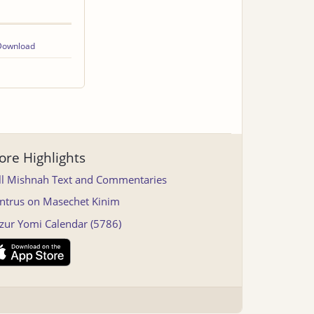
Download
re Highlights
ll Mishnah Text and Commentaries
ntrus on Masechet Kinim
tzur Yomi Calendar (5786)