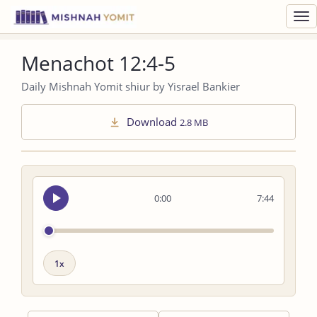
Toggl
navig
Menachot 12:4-5
Daily Mishnah Yomit shiur by Yisrael Bankier
Download
2.8 MB
Seek
0:00
7:44
audio
Playback
speed