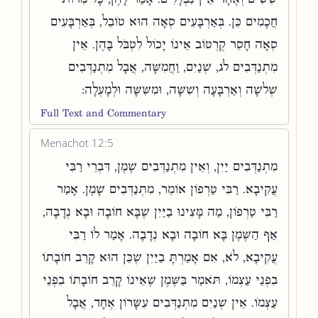
חֲכָמִים כֵּן. בְּאַרְבָּעִים סְאָה הוּא טוֹבֵל, בְּאַרְבָּעִים
סְאָה חָסֵר קֻרְטוֹב אֵינוֹ יָכוֹל לִטְבֹּל בָּהֶן. אֵין
מִתְנַדְּבִים לֹג, שְׁנַיִם, וַחֲמִשָּׁה, אֲבָל מִתְנַדְּבִים
שְׁלשָׁה וְאַרְבָּעָה וְשִׁשָּׁה, וּמִשִּׁשָּׁה וּלְמָעְלָה:
Full Text and Commentary
Menachot 12:5
מִתְנַדְּבִים יַיִן, וְאֵין מִתְנַדְּבִים שֶׁמֶן, דִּבְרֵי רַבִּי
עֲקִיבָא. רַבִּי טַרְפוֹן אוֹמֵר, מִתְנַדְּבִים שָׁמֶן. אָמַר
רַבִּי טַרְפוֹן, מַה מָּצִינוּ בַיַּיִן שֶׁבָּא חוֹבָה וּבָא נְדָבָה,
אַף הַשֶּׁמֶן בָּא חוֹבָה וּבָא נְדָבָה. אָמַר לוֹ רַבִּי
עֲקִיבָא, לֹא, אִם אָמַרְתָּ בַיַּיִן שֶׁכֵּן הוּא קָרֵב חוֹבָתוֹ
בִפְנֵי עַצְמוֹ, תֹּאמַר בַּשֶּׁמֶן שֶׁאֵינוֹ קָרֵב חוֹבָתוֹ בִפְנֵי
עַצְמוֹ. אֵין שְׁנַיִם מִתְנַדְּבִים עִשָּׂרוֹן אֶחָד, אֲבָל