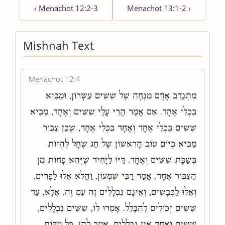
‹
Menachot 12:2-3
Menachot 13:1-2
›
Mishnah Text
Menachot 12:4
מִתְנַדֵּב אָדָם מִנְחָה שֶׁל שִׁשִּׁים עִשָּׂרוֹן, וּמֵבִיא
בִכְלִי אֶחָד. אִם אָמַר הֲרֵי עָלַי שִׁשִּׁים וְאֶחָד, מֵבִיא
שִׁשִּׁים בִּכְלִי אֶחָד וְאֶחָד בִּכְלִי אֶחָד, שֶׁכֵּן צִבּוּר
מֵבִיא בְיוֹם טוֹב הָרִאשׁוֹן שֶׁל חַג שֶׁחָל לִהְיוֹת
בְּשַׁבָּת שִׁשִּׁים וְאֶחָד. דַּיּוֹ לַיָּחִיד שֶׁיְּהֵא פָחוֹת מִן
הַצִּבּוּר אֶחָד. אָמַר רַבִּי שִׁמְעוֹן, וַהֲלֹא אֵלּוּ לַפָּרִים,
וְאֵלּוּ לַכְּבָשִׂים, וְאֵינָם נִבְלָלִים זֶה עִם זֶה. אֶלָּא, עַד
שִׁשִּׁים יְכוֹלִים לְהִבָּלֵל. אָמְרוּ לוֹ, שִׁשִּׁים נִבְלָלִים,
שִׁשִּׁים וְאֶחָד אֵין נִבְלָלִים. אָמַר לָהֶן, כָּל מִדּוֹת