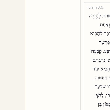
Kinim 3:6
ַחַת לְנִדְרָהּ
וְאַחַת
רִיכָה לְהָבִיא
ֵּרְשָׁה
בַּע. קָבְעָה
ׁ. נְתָנָתַם
לְהָבִיא עוֹד
י חַטָּאוֹת.
ֹ שִׁבְעָה.
רוֹ, לְתֹף.
עוֹן בֶּן