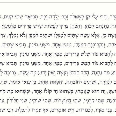
רָה, הֲרֵי עָלַי קֵן כְּשֶׁאֵלֵד זָכָר, יָלְדָה זָכָר, מְבִיאָה שְׁתֵּי קִנִּים, א
הּ. נְתָנָתַם לַכֹּהֵן, וְהַכֹּהֵן צָרִיךְ לַעֲשׂוֹת שָׁלשׁ פְּרִידִים מִלְמַעְלָן 
ָשָׂה כֵן, אֶלָּא עָשָׂה שְׁתַּיִם לְמַעְלָן וּשְׁתַּיִם לְמַטָּן וְלֹא נִמְלַךְ, צְ
ַת, וְיַקְרִיבֶנָּה לְמַעְלָן, מִמִּין אֶחָד. מִשְּׁנֵי מִינִין, תָּבִיא שְׁתַּיִם. פ
ה לְהָבִיא עוֹד שָׁלשׁ פְּרִידִים, מִמִּין אֶחָד. מִשְּׁנֵי מִינִין, תָּבִיא אַרְ
ה לְהָבִיא עוֹד חָמֵשׁ פְּרִידִים, מִמִּין אֶחָד. מִשְּׁנֵי מִינִין, תָּבִיא שֵׁש
ָדוּעַ מַה נָּתְנָה, הָלַךְ הַכֹּהֵן וְעָשָׂה וְאֵין יָדוּעַ מֶה עָשָׂה, צְרִיכָה 
ים לְנִדְרָהּ, וּשְׁתַּיִם לְחוֹבָתָהּ, וְחַטָּאת אֶחָת.
בֶּן עַזַּאי אוֹמֵר, שְׁתֵּ
ֹשֻׁעַ, זֶה הוּא שֶׁאָמְרוּ, כְּשֶׁהוּא חַי קוֹלוֹ אֶחָד, וּכְשֶׁהוּא מֵת קוֹלו
בְעָה. שְׁתֵּי קַרְנָיו, שְׁתֵּי חֲצוֹצְרוֹת. שְׁתֵּי שׁוֹקָיו, שְׁנֵי חֲלִילִין. עוֹ
. בְּנֵי מֵעָיו, לְכִנּוֹרוֹת. וְיֵשׁ אוֹמְרִים, אַף צַמְרוֹ לִתְכֵלֶת. רַבִּי שִׁמְ