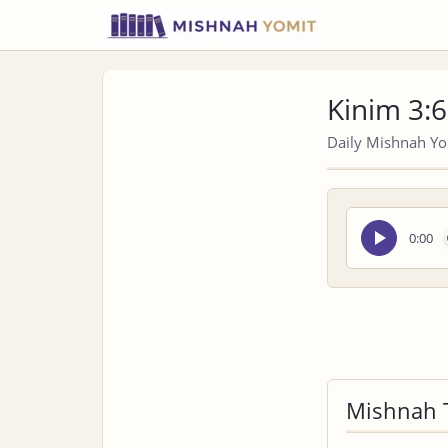
Kinim 3:6
Daily Mishnah Yom
Seek
0:00
audio
Mishnah 