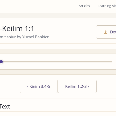
Articles
Learning Ai
-Keilim 1:1
Do
it shiur by Yisrael Bankier
‹
Kinim 3:4-5
Keilim 1:2-3
›
Text