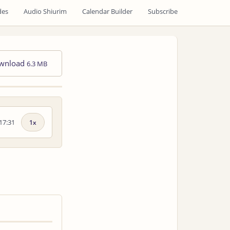
des
Audio Shiurim
Calendar Builder
Subscribe
wnload
6.3 MB
17:31
Playback
speed