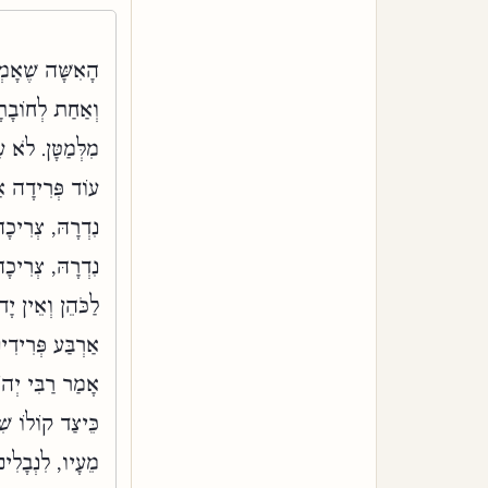
הָאִשָּׁה שֶׁאָמְ
וְאַחַת לְחוֹבָתָ
מִלְּמַטָּן. לֹא ע
עוֹד פְּרִידָה אַח
נִדְרָהּ, צְרִיכָ
נִדְרָהּ, צְרִיכָ
לַכֹּהֵן וְאֵין י
אַרְבַּע פְּרִידִ
אָמַר רַבִּי יְהו
כֵּיצַד קוֹלוֹ שִׁ
מֵעָיו, לִנְבָלִים