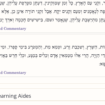
 זִקְנֵי עַם הָאָרֶץ, כָּל זְמַן שֶׁמַּזְקִינִין, דַּעְתָּן מִטָּרֶפֶת עֲלֵיהֶן, שֶׁ
ה לְנֶאֱמָנִים וְטַעַם זְקֵנִים יִקָּח. אֲבָל זִקְנֵי תוֹרָה אֵינָן כֵן, אֶלָּא כ
ַּעְתָּן מִתְיַשֶּׁבֶת עֲלֵיהֶן, שֶׁנֶּאֱמַר (שם), בִּישִׁישִׁים חָכְמָה וְאֹרֶךְ יָמ
and Commentary
ת, הַשֶּׁרֶץ, וְשִׁכְבַת זֶרַע, וּטְמֵא מֵת, וְהַמְּצֹרָע בִּימֵי סָפְרוֹ, וּמֵ
דֵי הַזָּיָה, הֲרֵי אֵלּוּ מְטַמְּאִין אָדָם וְכֵלִים בְּמַגָּע, וּכְלֵי חֶרֶשׂ בַּאֲוִ
ָּׂא:
and Commentary
earning Aides