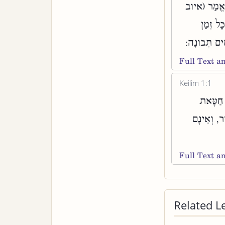
נֶּאֱמַר (איוב
ָל זְמַן
ִים תְּבוּנָה:
Full Text 
Keilim 1:1
י חַטָּאת
יר, וְאֵינָם
Full Text 
Related L