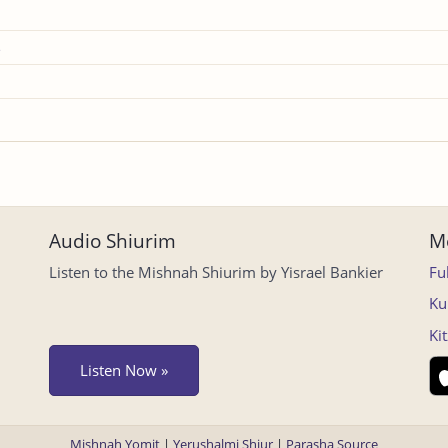
s
Audio Shiurim
Mo
Listen to the Mishnah Shiurim by Yisrael Bankier
Fu
Ku
Ki
Listen Now »
Mishnah Yomit
|
Yerushalmi Shiur
|
Parasha Source