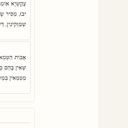
עֲקַשְׁיָא אוֹמֵר,
יב), מֵסִיר שָׂפָ
שֶׁמַּזְקִינִין, ד
אֲבוֹת הַטֻּמְאוֹ
שֶׁאֵין בָּהֶם כְּ
מְטַמְּאִין בְּמַש