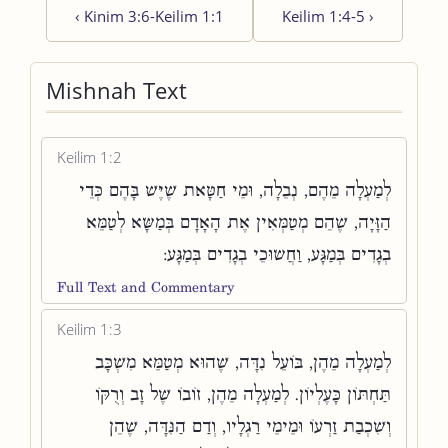
‹
Kinim 3:6-Keilim 1:1
Keilim 1:4-5
›
Mishnah Text
Keilim 1:2
לְמַעְלָה מֵהֶם, נְבֵלָה, וּמֵי חַטָּאת שֶׁיֶּשׁ בָּהֶם כְּדֵי
הַזָּיָה, שֶׁהֵם מְטַמְּאִין אֶת הָאָדָם בְּמַשָּׂא לְטַמֵּא
בְגָדִים בְּמַגָּע, וַחֲשׂוּכֵי בְגָדִים בְּמַגָּע:
Full Text and Commentary
Keilim 1:3
לְמַעְלָה מֵהֶן, בּוֹעֵל נִדָּה, שֶׁהוּא מְטַמֵּא מִשְׁכָּב
תַּחְתּוֹן כָּעֶלְיוֹן. לְמַעְלָה מֵהֶן, זוֹבוֹ שֶׁל זָב וְרֻקּוֹ
וְשִׁכְבַת זַרְעוֹ וּמֵימֵי רַגְלָיו, וְדַם הַנִּדָּה, שֶׁהֵן