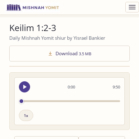
Toggl
navig
Keilim 1:2-3
Daily Mishnah Yomit shiur by Yisrael Bankier
Download
3.5 MB
Seek
0:00
9:50
audio
Playback
speed