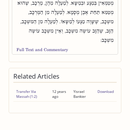
מְטַמְּאִין בְּמַגָּע וּבְמַשָּׂא. לְמַעְלָה מֵהֶן, מֶרְכָּב, שֶׁהוּא
מְטַמֵּא תַּחַת אֶבֶן מְסָמָא. לְמַעְלָה מִן הַמֶּרְכָּב,
מִשְׁכָּב, שֶׁשָּׁוֶה מַגָּעוֹ לְמַשָּׂאוֹ. לְמַעְלָה מִן הַמִּשְׁכָּב,
הַזָּב, שֶׁהַזָּב עוֹשֶׂה מִשְׁכָּב, וְאֵין מִשְׁכָּב עוֹשֶׂה
מִשְׁכָּב:
Full Text and Commentary
Related Articles
Transfer Via
12 years
Yisrael
Download
Massah (1:2)
ago
Bankier