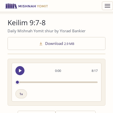
Toggl
navig
Keilim 9:7-8
Daily Mishnah Yomit shiur by Yisrael Bankier
Download
2.9 MB
Seek
0:00
8:17
audio
Playback
speed