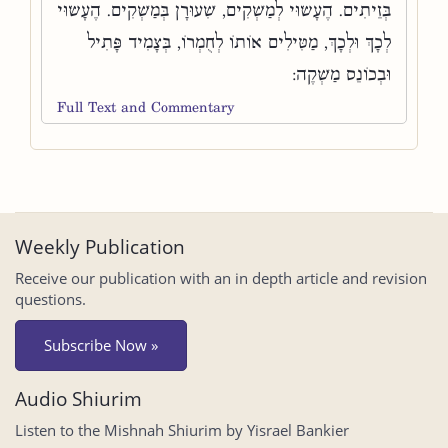
בְּזֵיתִים. הֶעָשׂוּי לְמַשְׁקִים, שִׁעוּרָן בְּמַשְׁקִים. הֶעָשׂוּי
לְכָךְ וּלְכָךְ, מַטִּילִים אוֹתוֹ לְחֻמְרוֹ, בְּצָמִיד פָּתִיל
וּבְכוֹנֵס מַשְׁקֶה:
Full Text and Commentary
Weekly Publication
Receive our publication with an in depth article and revision
questions.
Subscribe Now »
Audio Shiurim
Listen to the Mishnah Shiurim by Yisrael Bankier