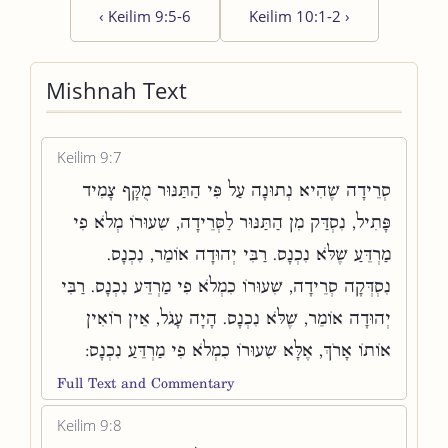
‹
Keilim 9:5-6
Keilim 10:1-2
›
Mishnah Text
Keilim 9:7
סְרֵידָה שֶׁהִיא נְתוּנָה עַל פִּי הַתַּנּוּר מֻקָּף צָמִיד
פָּתִיל, נִסְדַּק מִן הַתַּנּוּר לַסְּרֵידָה, שִׁעוּרוֹ מְלֹא פִי
מַרְדֵּעַ שֶׁלֹּא נִכְנָס. רַבִּי יְהוּדָה אוֹמֵר, נִכְנָס.
נִסְדְּקָה סְרֵידָה, שִׁעוּרוֹ כִמְלֹא פִי מַרְדֵּע נִכְנָס. רַבִּי
יְהוּדָה אוֹמֵר, שֶׁלֹּא נִכְנָס. הָיָה עָגֹל, אֵין רוֹאִין
אוֹתוֹ אָרֹךְ, אֶלָּא שִׁעוּרוֹ כִמְלֹא פִי מַרְדֵּעַ נִכְנָס:
Full Text and Commentary
Keilim 9:8