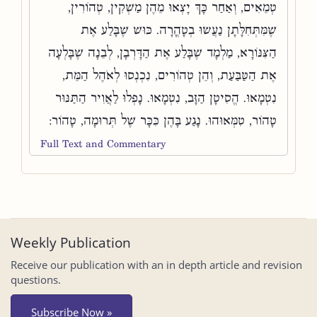
טְמֵאִים, וְאַחַר כָּךְ יָצְאוּ מֵהֶן מַשְׁקִין, טְהוֹרִין,
שֶׁמִּתְּחִלָּתָן נַעֲשׂוּ בְטָהֳרָה. כּוּשׁ שֶׁבָּלַע אֶת
הַצִּנּוֹרָא, מַלְמָד שֶׁבָּלַע אֶת הַדָּרְבָן, לְבֵנָה שֶׁבָּלְעָה
אֶת הַטַּבַּעַת, וְהֵן טְהוֹרִים, נִכְנְסוּ לְאֹהֶל הַמֵּת,
נִטְמָאוּ. הֱסִיטָן הַזָּב, נִטְמָאוּ. נָפְלוּ לַאֲוִיר הַתַּנּוּר
טָהוֹר, טִמְּאוּהוּ. נָגַע בָּהֶן כִּכָּר שֶׁל תְּרוּמָה, טָהוֹר:
Full Text and Commentary
Weekly Publication
Receive our publication with an in depth article and revision
questions.
Subscribe Now »