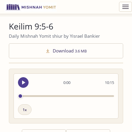
Toggl
navig
Keilim 9:5-6
Daily Mishnah Yomit shiur by Yisrael Bankier
Download
3.6 MB
Seek
0:00
10:15
audio
Playback
speed