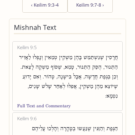
‹
Keilim 9:3-4
Keilim 9:7-8
›
Mishnah Text
Keilim 9:5
חֲרָסִין שֶׁנִּשְׁתַּמֵּשׁ בָּהֶן מַשְׁקִין טְמֵאִין וְנָפְלוּ לַאֲוִיר
הַתַּנּוּר, הֻסַּק הַתַּנּוּר, טָמֵא, שֶׁסּוֹף מַשְׁקֶה לָצֵאת.
וְכֵן בְּגֶפֶת חֲדָשָׁה, אֲבָל בִּישָׁנָה, טָהוֹר. וְאִם יָדוּעַ
שֶׁיּוֹצֵא מֵהֶן מַשְׁקִין, אֲפִלּוּ לְאַחַר שָׁלֹשׁ שָׁנִים,
נִטְמָא:
Full Text and Commentary
Keilim 9:6
הַגֶּפֶת וְהַזַּגִּין שֶׁנַּעֲשׂוּ בְטָהֳרָה וְהָלְכוּ עֲלֵיהֶם