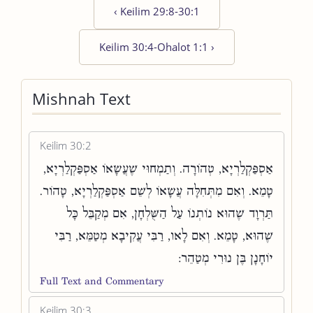
‹
Keilim 29:8-30:1
Keilim 30:4-Ohalot 1:1
›
Mishnah Text
Keilim 30:2
אַסְפַּקְלַרְיָא, טְהוֹרָה. וְתַמְחוּי שֶׁעֲשָׂאוֹ אַסְפַּקְלַרְיָא,
טָמֵא. וְאִם מִתְּחִלָּה עֲשָׂאוֹ לְשֵׁם אַסְפַּקְלַרְיָא, טָהוֹר.
תַּרְוָד שֶׁהוּא נוֹתְנוֹ עַל הַשֻּׁלְחָן, אִם מְקַבֵּל כָּל
שֶׁהוּא, טָמֵא. וְאִם לָאו, רַבִּי עֲקִיבָא מְטַמֵּא, רַבִּי
יוֹחָנָן בֶּן נוּרִי מְטַהֵר:
Full Text and Commentary
Keilim 30:3