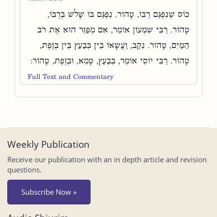
כּוֹס שֶׁנִּפְגַּם רֻבּוֹ, טָהוֹר. נִפְגַּם בּוֹ שָׁלֹשׁ בְּרֻבּוֹ,
טָהוֹר. רַבִּי שִׁמְעוֹן אוֹמֵר, אִם מְפַזֵּר הוּא אֶת רֹב
הַמַּיִם, טָהוֹר. נִקַּב, וַעֲשָׂאוֹ בֵּין בְּבַעַץ בֵּין בְּזֶפֶת,
טָהוֹר. רַבִּי יוֹסֵי אוֹמֵר, בְּבַעַץ, טָמֵא, וּבְזֶפֶת, טָהוֹר:
Full Text and Commentary
Weekly Publication
Receive our publication with an in depth article and revision
questions.
Subscribe Now »