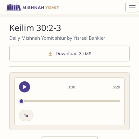
Toggl
navig
Keilim 30:2-3
Daily Mishnah Yomit shiur by Yisrael Bankier
Download
2.1 MB
Seek
0:00
5:29
audio
Playback
speed