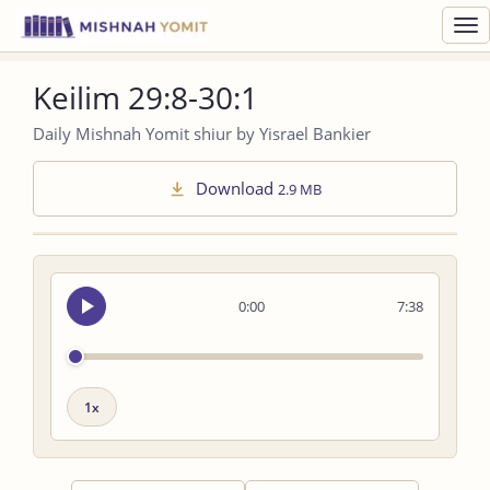
Toggl
navig
Keilim 29:8-30:1
Daily Mishnah Yomit shiur by Yisrael Bankier
Download
2.9 MB
Seek
0:00
7:38
audio
Playback
speed