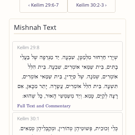
‹
Keilim 29:6-7
Keilim 30:2-3
›
Mishnah Text
Keilim 29:8
שְׁיָרֵי חַרְחוּר מִלְּמַטָּן, שִׁבְעָה. יַד מַגְרֵפָה שֶׁל בַּעֲלֵי
בָתִּים, בֵּית שַׁמַּאי אוֹמְרִים, שִׁבְעָה. בֵּית הִלֵּל
אוֹמְרִים, שְׁמֹנָה. שֶׁל סַיָּדִין, בֵּית שַׁמַּאי אוֹמְרִים,
תִּשְׁעָה. בֵּית הִלֵּל אוֹמְרִים, עֲשָׂרָה. יָתֵר מִכָּאן, אִם
רָצָה לְקַיֵּם, טָמֵא. וְיַד מְשַׁמְּשֵׁי הָאוּר, כָּל שֶׁהוּא:
Full Text and Commentary
Keilim 30:1
כְּלֵי זְכוּכִית, פְּשׁוּטֵיהֶן טְהוֹרִין, וּמְקַבְּלֵיהֶן טְמֵאִים.