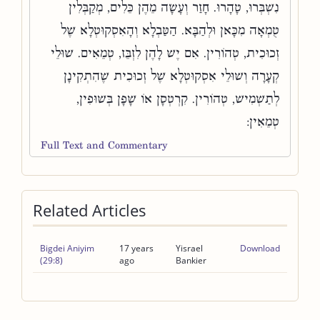
נִשְׁבְּרוּ, טָהָרוּ. חָזַר וְעָשָׂה מֵהֶן כֵּלִים, מְקַבְּלִין
טֻמְאָה מִכָּאן וּלְהַבָּא. הַטַּבְלָא וְהָאִסְקוּטְלָא שֶׁל
זְכוּכִית, טְהוֹרִין. אִם יֶשׁ לָהֶן לִזְבֵּז, טְמֵאִים. שׁוּלֵי
קְעָרָה וְשׁוּלֵי אִסְקוּטְלָא שֶׁל זְכוּכִית שֶׁהִתְקִינָן
לְתַשְׁמִישׁ, טְהוֹרִין. קִרְטְסָן אוֹ שָׁפָן בְּשׁוּפִין,
טְמֵאִין:
Full Text and Commentary
Related Articles
Bigdei Aniyim
17 years
Yisrael
Download
(29:8)
ago
Bankier