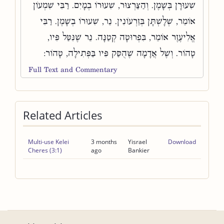
שִׁעוּרָן בְּשָׁמֶן. וְהַצַּרְצוּר, שִׁעוּרוֹ בְמָיִם. רַבִּי שִׁמְעוֹן
אוֹמֵר, שְׁלָשְׁתָּן בְּזֵרְעוֹנִין. נֵר, שִׁעוּרוֹ בְשָׁמֶן. רַבִּי
אֱלִיעֶזֶר אוֹמֵר, בִּפְרוּטָה קְטַנָּה. נֵר שֶׁנִּטַּל פִּיו,
טָהוֹר. וְשֶׁל אֲדָמָה שֶׁהֻסַּק פִּיו בַּפְּתִילָה, טָהוֹר:
Full Text and Commentary
Related Articles
Multi-use Kelei
3 months
Yisrael
Download
Cheres (3:1)
ago
Bankier