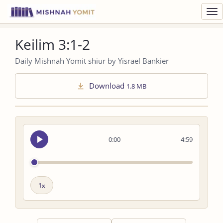
Toggl
navig
Keilim 3:1-2
Daily Mishnah Yomit shiur by Yisrael Bankier
Download
1.8 MB
Seek
0:00
4:59
audio
Playback
speed