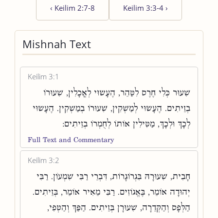
‹
Keilim 2:7-8
Keilim 3:3-4
›
Mishnah Text
Keilim 3:1
שִׁעוּר כְּלִי חֶרֶס לִטַּהֵר, הֶעָשׂוּי לְאֳכָלִין, שִׁעוּרוֹ
בְזֵיתִים. הֶעָשׂוּי לְמַשְׁקִין, שִׁעוּרוֹ בְמַשְׁקִין. הֶעָשׂוּי
לְכָךְ וּלְכָךְ, מַטִּילִין אוֹתוֹ לְחֻמְרוֹ בְזֵיתִים:
Full Text and Commentary
Keilim 3:2
חָבִית, שִׁעוּרָהּ בִּגְרוֹגָרוֹת, דִּבְרֵי רַבִּי שִׁמְעוֹן. רַבִּי
יְהוּדָה אוֹמֵר, בֶּאֱגוֹזִים. רַבִּי מֵאִיר אוֹמֵר, בְּזֵיתִים.
הַלְּפָס וְהַקְּדֵרָה, שִׁעוּרָן בְּזֵיתִים. הַפַּךְ וְהַטְּפִי,