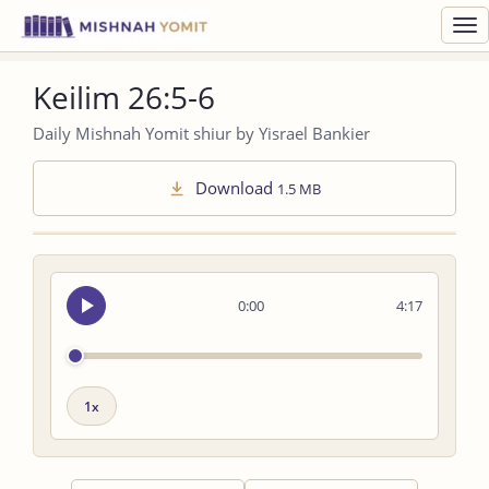
Toggl
navig
Keilim 26:5-6
Daily Mishnah Yomit shiur by Yisrael Bankier
Download
1.5 MB
Seek
0:00
4:17
audio
Playback
speed