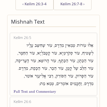
‹
Keilim 26:3-4
Keilim 26:7-8
›
Mishnah Text
Keilim 26:5
אֵלּוּ עוֹרוֹת טְמֵאִין מִדְרָס, עוֹר שֶׁחִשַּׁב עָלָיו
לְשָׁטִיחַ, עוֹר סְקֹרְטְיָא, עוֹר קָטָבֹלְיָא, עוֹר הַחַמָּר,
עוֹר הַכַּתָּן, עוֹר הַכַּתָּף, עוֹר הָרוֹפֵא, עוֹר הָעֲרִיסָה,
עוֹר הַלֵּב שֶׁל קָטָן, עוֹר הַכַּר, עוֹר הַכֶּסֶת, מִדְרָס.
עוֹר הַסָּרוֹק, עוֹר הַסּוֹרֵק, רַבִּי אֱלִיעֶזֶר אוֹמֵר,
מִדְרָס. וַחֲכָמִים אוֹמְרִים, טְמֵא מֵת:
Full Text and Commentary
Keilim 26:6