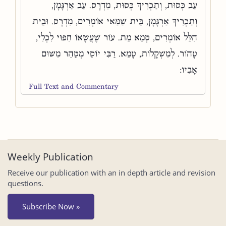
עַב כְּסוּת, וְתַכְרִיךְ כְּסוּת, מִדְרָס. עַב אַרְגָּמָן,
וְתַכְרִיךְ אַרְגָּמָן, בֵּית שַׁמַּאי אוֹמְרִים, מִדְרָס. וּבֵית
הִלֵּל אוֹמְרִים, טְמֵא מֵת. עוֹר שֶׁעֲשָׂאוֹ חִפּוּי לִכְלִי,
טָהוֹר. לְמִשְׁקָלוֹת, טָמֵא. רַבִּי יוֹסֵי מְטַהֵר מִשּׁוּם
אָבִיו:
Full Text and Commentary
Weekly Publication
Receive our publication with an in depth article and revision
questions.
Subscribe Now »