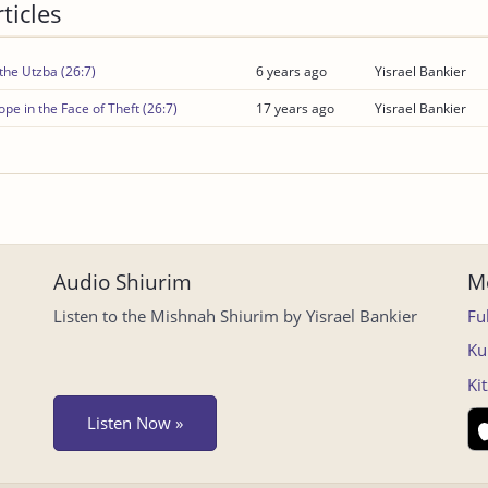
ticles
he Utzba (26:7)
6 years ago
Yisrael Bankier
ope in the Face of Theft (26:7)
17 years ago
Yisrael Bankier
Audio Shiurim
Mo
Listen to the Mishnah Shiurim by Yisrael Bankier
Fu
Ku
Ki
Listen Now »