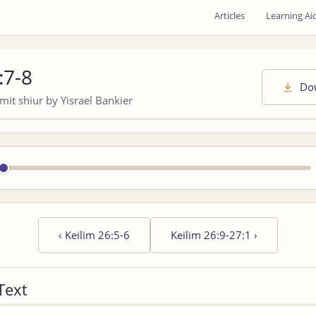
Articles
Learning Ai
:7-8
Do
it shiur by Yisrael Bankier
‹
Keilim 26:5-6
Keilim 26:9-27:1
›
Text