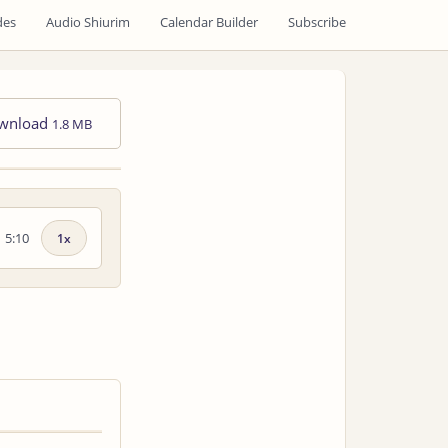
des
Audio Shiurim
Calendar Builder
Subscribe
wnload
1.8 MB
5:10
Playback
speed