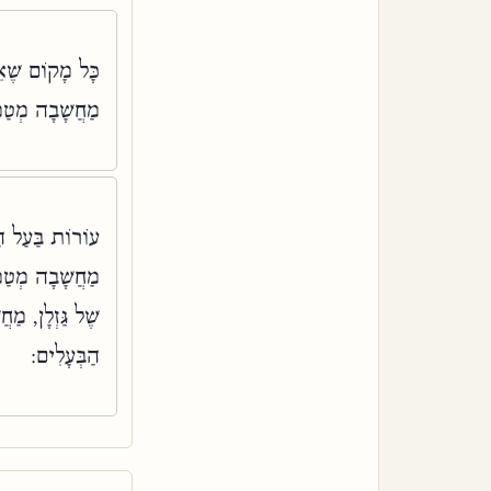
כָּל מָקוֹם שֶׁא
מַחֲשָׁבָה מְטַ:
עוֹרוֹת בַּעַל ה,
מַחֲשָׁבָה מְטַמ,
שֶׁל גַּזְלָן, מַח
הַבְּעָלִים: