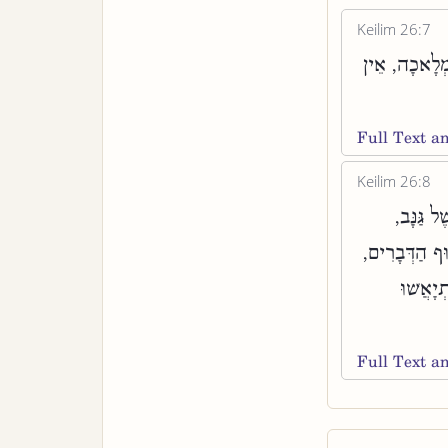
Keilim 26:7
מְלָאכָה, אֵין
Full Text 
Keilim 26:8
ל גַּנָּב
וּף הַדְּבָרִים
ְיָאֲשׁוּ
Full Text 