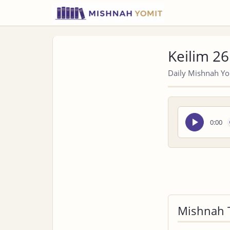
Keilim 26
Daily Mishnah Yom
Seek
0:00
audio
Mishnah 