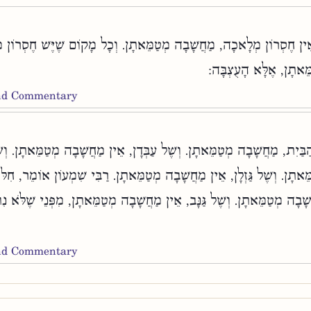
ֵין חֶסְרוֹן מְלָאכָה, מַחֲשָׁבָה מְטַמֵּאתָן. וְכָל מָקוֹם שֶׁיֶּשׁ חֶסְרוֹן 
מֵּאתָן, אֶלָּא הָעֻצְבָּה
and Commentary
ַבַּיִת, מַחֲשָׁבָה מְטַמֵּאתָן. וְשֶׁל עַבְּדָן, אֵין מַחֲשָׁבָה מְטַמֵּאתָן. וְשֶׁ
ֵּאתָן. וְשֶׁל גַּזְלָן, אֵין מַחֲשָׁבָה מְטַמֵּאתָן. רַבִּי שִׁמְעוֹן אוֹמֵר, חִלּ
ֲשָׁבָה מְטַמֵּאתָן. וְשֶׁל גַּנָּב, אֵין מַחֲשָׁבָה מְטַמֵּאתָן, מִפְּנֵי שֶׁלֹּא נִת
and Commentary