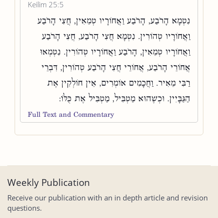
Keilim 25:5
נִטְמָא הָרֹבַע, הָרֹבַע וַאֲחוֹרָיו טְמֵאִין, חֲצִי הָרֹבַע
וַאֲחוֹרָיו טְהוֹרִין. נִטְמָא חֲצִי הָרֹבַע, חֲצִי הָרֹבַע
וַאֲחוֹרָיו טְמֵאִין, הָרֹבַע וַאֲחוֹרָיו טְהוֹרִין. נִטְמְאוּ
אֲחוֹרֵי הָרֹבַע, אֲחוֹרֵי חֲצִי הָרֹבַע טְהוֹרִין, דִּבְרֵי
רַבִּי מֵאִיר. וַחֲכָמִים אוֹמְרִים, אֵין חוֹלְקִין אֶת
הַגַּבָּיִין. וּכְשֶׁהוּא מַטְבִּיל, מַטְבִּיל אֶת כֻּלּוֹ:
Full Text and Commentary
Weekly Publication
Receive our publication with an in depth article and revision
questions.