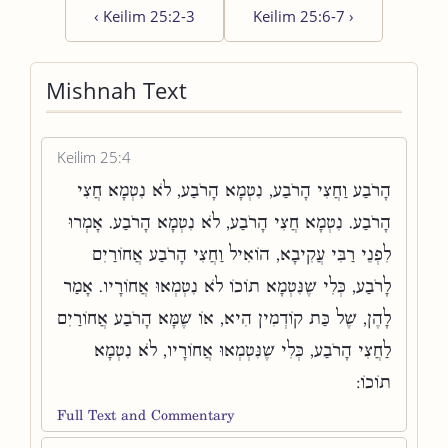
‹
Keilim 25:2-3
Keilim 25:6-7
›
Mishnah Text
Keilim 25:4
הָרֹבַע וַחֲצִי הָרֹבַע, נִטְמָא הָרֹבַע, לֹא נִטְמָא חֲצִי
הָרֹבַע. נִטְמָא חֲצִי הָרֹבַע, לֹא נִטְמָא הָרֹבַע. אָמְרוּ
לִפְנֵי רַבִּי עֲקִיבָא, הוֹאִיל וַחֲצִי הָרֹבַע אֲחוֹרַיִם
לָרֹבַע, כְּלִי שֶׁנִּטְמָא תוֹכוֹ לֹא נִטְמְאוּ אֲחוֹרָיו. אָמַר
לָהֶן, שֶׁל כַּת קוֹדְמִין הִיא, אוֹ שֶׁמָּא הָרֹבַע אֲחוֹרַיִם
לַחֲצִי הָרֹבַע, כְּלִי שֶׁנִּטְמְאוּ אֲחוֹרָיו, לֹא נִטְמָא
תוֹכוֹ:
Full Text and Commentary