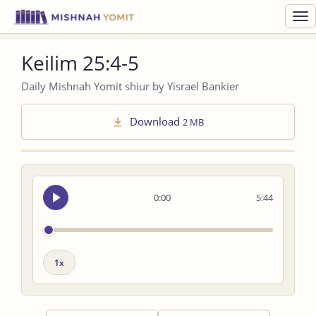
Toggl
navig
Keilim 25:4-5
Daily Mishnah Yomit shiur by Yisrael Bankier
Download
2 MB
Seek
0:00
5:44
audio
Playback
speed