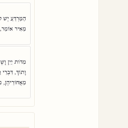
הַמַּרְדֵּעַ יֶשׁ 
מֵאִיר אוֹמֵר, א:
מִדּוֹת יַיִן וָשׁ
וָתוֹךְ, דִּבְרֵי
מֵאֲחוֹרֵיהֶן, מ: