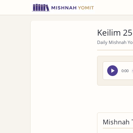
Keilim 25
Daily Mishnah Yom
Seek
0:00
audio
Mishnah 