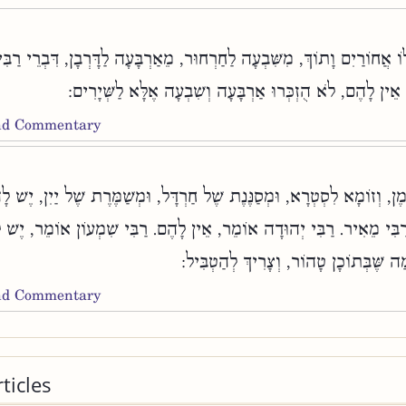
לוֹ אֲחוֹרַיִם וָתוֹךְ, מִשִּׁבְעָה לַחַרְחוּר, מֵאַרְבָּעָה לַדָּרְבָן, דִּבְרֵי רַבִּי
ֵין לָהֶם, לֹא הֻזְכְּרוּ אַרְבָּעָה וְשִׁבְעָה אֶלָּא לַשְּׁיָרִים
and Commentary
ֶמֶן, וְזוֹמָא לִסְטְרָא, וּמְסַנֶּנֶת שֶׁל חַרְדָּל, וּמְשַׁמֶּרֶת שֶׁל יַיִן, יֶשׁ לָ
 רַבִּי מֵאִיר. רַבִּי יְהוּדָה אוֹמֵר, אֵין לָהֶם. רַבִּי שִׁמְעוֹן אוֹמֵר, יֶשׁ 
ַה שֶּׁבְּתוֹכָן טָהוֹר, וְצָרִיךְ לְהַטְבִּיל
and Commentary
ticles