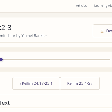
Articles
Learning Ai
:2-3
Do
it shiur by Yisrael Bankier
‹
Keilim 24:17-25:1
Keilim 25:4-5
›
Text