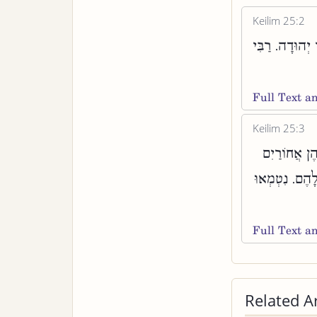
Keilim 25:2
 יְהוּדָה. רַבִּי
Full Text 
Keilim 25:3
הֶן אֲחוֹרַיִם
לָהֶם. נִטְמְאוּ
Full Text 
Related Ar