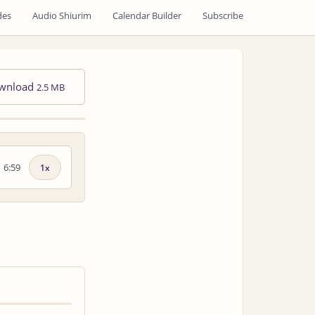
des
Audio Shiurim
Calendar Builder
Subscribe
wnload
2.5 MB
6:59
Playback
speed