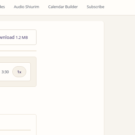
des
Audio Shiurim
Calendar Builder
Subscribe
wnload
1.2 MB
3:30
Playback
speed