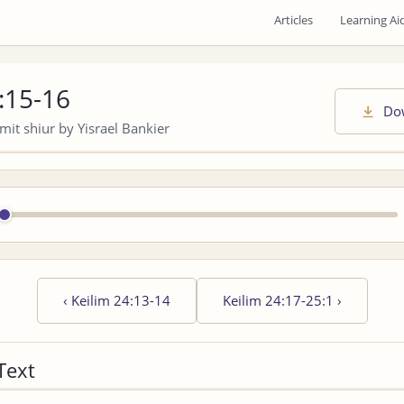
Articles
Learning Ai
:15-16
Do
it shiur by Yisrael Bankier
‹
Keilim 24:13-14
Keilim 24:17-25:1
›
Text