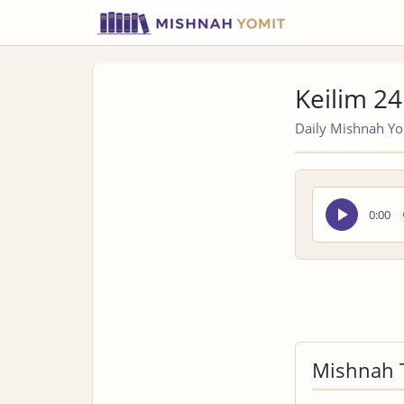
Keilim 24
Daily Mishnah Yom
Seek
0:00
audio
Mishnah 