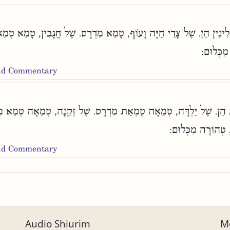
לִינִין הֵן. שֶׁל צָדֵי חַיָּה וָעוֹף, טָמֵא מִדְרָס. שֶׁל חֲגָבִין, טָמֵא טְמֵ
 מִכְּלוּם
and Commentary
 הֵן. שֶׁל יַלְדָּה, טְמֵאָה טֻמְאַת מִדְרָס. שֶׁל זְקֵנָה, טְמֵאָה טְמֵא מֵ
 טְהוֹרָה מִכְּלוּם
and Commentary
Audio Shiurim
Mo