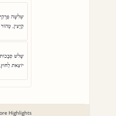
שְׁלֹשָׁה פְרָקִי
קַיָּצִין, טָהוֹר:
שָׁלֹשׁ סְבָכוֹת
יוֹצֵאת לַחוּץ,:
re Highlights