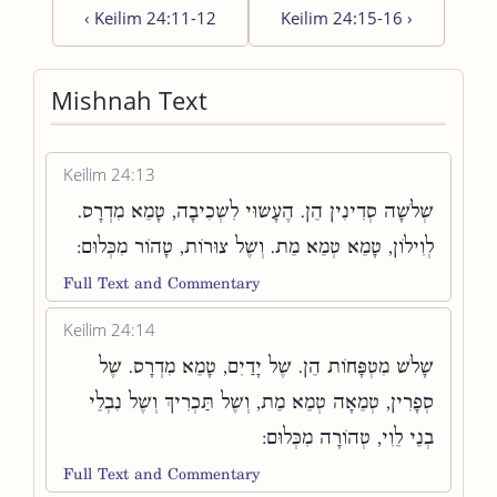
‹
Keilim 24:11-12
Keilim 24:15-16
›
Mishnah Text
Keilim 24:13
שְׁלֹשָׁה סְדִינִין הֵן. הֶעָשׂוּי לִשְׁכִיבָה, טָמֵא מִדְרָס.
לְוִילוֹן, טָמֵא טְמֵא מֵת. וְשֶׁל צוּרוֹת, טָהוֹר מִכְּלוּם:
Full Text and Commentary
Keilim 24:14
שָׁלֹשׁ מִטְפָּחוֹת הֵן. שֶׁל יָדַיִם, טָמֵא מִדְרָס. שֶׁל
סְפָרִין, טְמֵאָה טְמֵא מֵת, וְשֶׁל תַּכְרִיךְ וְשֶׁל נִבְלֵי
בְנֵי לֵוִי, טְהוֹרָה מִכְּלוּם:
Full Text and Commentary