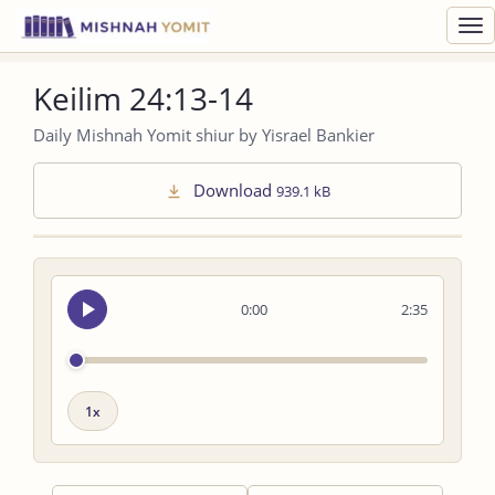
Toggl
navig
Keilim 24:13-14
Daily Mishnah Yomit shiur by Yisrael Bankier
Download
939.1 kB
Seek
0:00
2:35
audio
Playback
speed