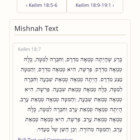
‹
Keilim 18:5-6
Keilim 18:9-19:1
›
Mishnah Text
Keilim 18:7
כֶּרַע שֶׁהָיְתָה טְמֵאָה מִדְרָס, וְחִבְּרָהּ לַמִּטָּה, כֻּלָּהּ
טְמֵאָה מִדְרָס. פֵּרְשָׁה, הִיא טְמֵאָה מִדְרָס, וְהַמִּטָּה
מַגַּע מִדְרָס. הָיְתָה טְמֵאָה טֻמְאַת שִׁבְעָה וְחִבְּרָהּ
לַמִּטָּה, כֻּלָּהּ טְמֵאָה טֻמְאַת שִׁבְעָה. פֵּרְשָׁה, הִיא
טְמֵאָה טֻמְאַת שִׁבְעָה, וְהַמִּטָּה טְמֵאָה טֻמְאַת עָרֶב.
הָיְתָה טְמֵאָה טֻמְאַת עֶרֶב וְחִבְּרָהּ לַמִּטָּה, כֻּלָּהּ
טְמֵאָה טֻמְאַת עָרֶב. פֵּרְשָׁה, הִיא טְמֵאָה טֻמְאַת
עֶרֶב, וְהַמִּטָּה טְהוֹרָה. וְכֵן הַשֵּׁן שֶׁל מַעְדֵּר:
Full Text and Commentary