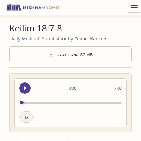
Toggl
navig
Keilim 18:7-8
Daily Mishnah Yomit shiur by Yisrael Bankier
Download
2.5 MB
Seek
0:00
7:03
audio
Playback
speed