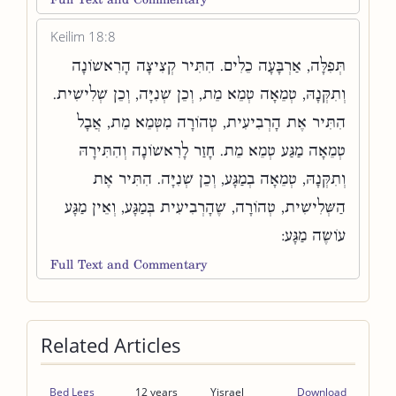
Keilim 18:8
תְּפִלָּה, אַרְבָּעָה כֵלִים. הִתִּיר קְצִיצָה הָרִאשׁוֹנָה
וְתִקְּנָהּ, טְמֵאָה טְמֵא מֵת, וְכֵן שְׁנִיָּה, וְכֵן שְׁלִישִׁית.
הִתִּיר אֶת הָרְבִיעִית, טְהוֹרָה מִטְּמֵא מֵת, אֲבָל
טְמֵאָה מַגַּע טְמֵא מֵת. חָזַר לָרִאשׁוֹנָה וְהִתִּירָהּ
וְתִקְּנָהּ, טְמֵאָה בְמַגָּע, וְכֵן שְׁנִיָּה. הִתִּיר אֶת
הַשְּׁלִישִׁית, טְהוֹרָה, שֶׁהָרְבִיעִית בְּמַגָּע, וְאֵין מַגָּע
עוֹשֶׂה מַגָּע:
Full Text and Commentary
Related Articles
Bed Legs
12 years
Yisrael
Download