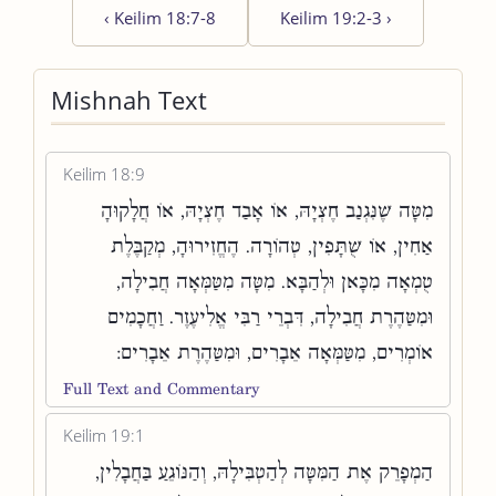
‹
Keilim 18:7-8
Keilim 19:2-3
›
Mishnah Text
Keilim 18:9
מִטָּה שֶׁנִּגְנַב חֶצְיָהּ, אוֹ אָבַד חֶצְיָהּ, אוֹ חֲלָקוּהָ
אַחִין, אוֹ שֻׁתָּפִין, טְהוֹרָה. הֶחֱזִירוּהָ, מְקַבֶּלֶת
טֻמְאָה מִכָּאן וּלְהַבָּא. מִטָּה מִטַּמְּאָה חֲבִילָה,
וּמִטַּהֶרֶת חֲבִילָה, דִּבְרֵי רַבִּי אֱלִיעֶזֶר. וַחֲכָמִים
אוֹמְרִים, מִטַּמְּאָה אֵבָרִים, וּמִטַּהֶרֶת אֵבָרִים:
Full Text and Commentary
Keilim 19:1
הַמְפָרֵק אֶת הַמִּטָּה לְהַטְבִּילָהּ, וְהַנּוֹגֵעַ בַּחֲבָלִין,