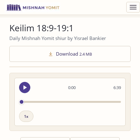
Toggl
navig
Keilim 18:9-19:1
Daily Mishnah Yomit shiur by Yisrael Bankier
Download
2.4 MB
Seek
0:00
6:39
audio
Playback
speed