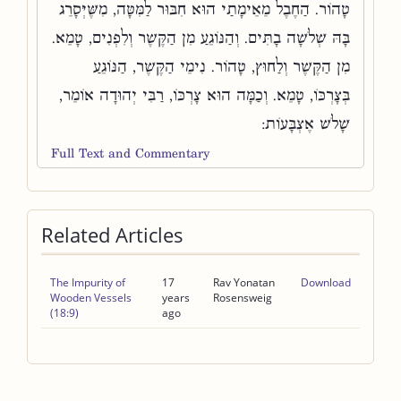
טָהוֹר. הַחֶבֶל מֵאֵימָתַי הוּא חִבּוּר לַמִּטָּה, מִשֶּׁיְּסָרֵג
בָּהּ שְׁלֹשָׁה בָתִּים. וְהַנּוֹגֵעַ מִן הַקֶּשֶׁר וְלִפְנִים, טָמֵא.
מִן הַקֶּשֶׁר וְלַחוּץ, טָהוֹר. נִימֵי הַקֶּשֶׁר, הַנּוֹגֵעַ
בְּצָרְכּוֹ, טָמֵא. וְכַמָּה הוּא צָרְכּוֹ, רַבִּי יְהוּדָה אוֹמֵר,
שָׁלֹשׁ אֶצְבָּעוֹת:
Full Text and Commentary
Related Articles
The Impurity of
17
Rav Yonatan
Download
Wooden Vessels
years
Rosensweig
(18:9)
ago