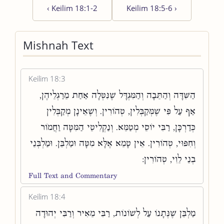
‹
Keilim 18:1-2
Keilim 18:5-6
›
Mishnah Text
Keilim 18:3
הַשִּׁדָּה וְהַתֵּבָה וְהַמִּגְדָּל שֶׁנִּטְּלָה אַחַת מֵרַגְלֵיהֶן,
אַף עַל פִּי שֶׁמְּקַבְּלִין, טְהוֹרִין. וְשֶׁאֵינָן מְקַבְּלִין
כְּדַרְכָּן, רַבִּי יוֹסֵי מְטַמֵּא. וְנַקְלִיטֵי הַמִּטָּה וַחֲמוֹר
וְחִפּוּי, טְהוֹרִין. אֵין טָמֵא אֶלָּא מִטָּה וּמַלְבֵּן. וּמַלְבְּנֵי
בְנֵי לֵוִי, טְהוֹרִין:
Full Text and Commentary
Keilim 18:4
מַלְבֵּן שֶׁנְּתָנוֹ עַל לְשׁוֹנוֹת, רַבִּי מֵאִיר וְרַבִּי יְהוּדָה