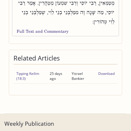
מְטַמְּאִין, רַבִּי יוֹסֵי וְרַבִּי שִׁמְעוֹן מְטַהֲרִין. אָמַר רַבִּי
יוֹסֵי, מַה שָּׁנָה זֶה מִמַּלְבְּנֵי בְנֵי לֵוִי, שֶׁמַּלְבְּנֵי בְנֵי
לֵוִי טְהוֹרִין:
Full Text and Commentary
Related Articles
Tipping Keilim
25 days
Yisrael
Download
(18:3)
ago
Bankier
Weekly Publication