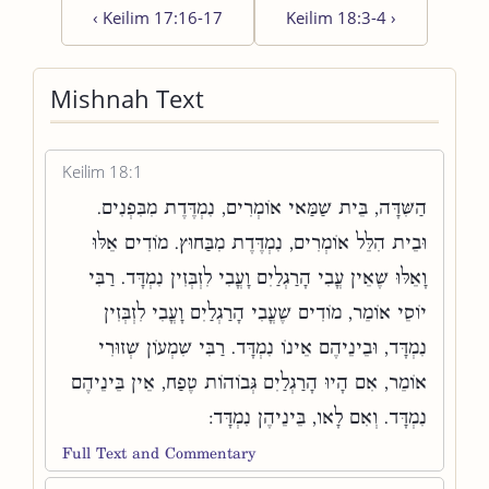
‹
Keilim 17:16-17
Keilim 18:3-4
›
Mishnah Text
Keilim 18:1
הַשִּׁדָּה, בֵּית שַׁמַּאי אוֹמְרִים, נִמְדֶּדֶת מִבִּפְנִים.
וּבֵית הִלֵּל אוֹמְרִים, נִמְדֶּדֶת מִבַּחוּץ. מוֹדִים אֵלּוּ
וָאֵלּוּ שֶׁאֵין עֳבִי הָרַגְלַיִם וָעֳבִי לִזְבְּזִין נִמְדָּד. רַבִּי
יוֹסֵי אוֹמֵר, מוֹדִים שֶׁעֳבִי הָרַגְלַיִם וָעֳבִי לִזְבְּזִין
נִמְדָּד, וּבֵינֵיהֶם אֵינוֹ נִמְדָּד. רַבִּי שִׁמְעוֹן שְׁזוּרִי
אוֹמֵר, אִם הָיוּ הָרַגְלַיִם גְּבוֹהוֹת טֶפַח, אֵין בֵּינֵיהֶם
נִמְדָּד. וְאִם לָאו, בֵּינֵיהֶן נִמְדָּד:
Full Text and Commentary