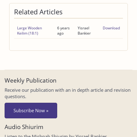
Related Articles
Large Wooden
6 years
Yisrael
Download
Keilim (18:1)
ago
Bankier
Weekly Publication
Receive our publication with an in depth article and revision
questions.
Subscribe Now »
Audio Shiurim
Listen to the Mishnah Shiurim by Yisrael Bankier