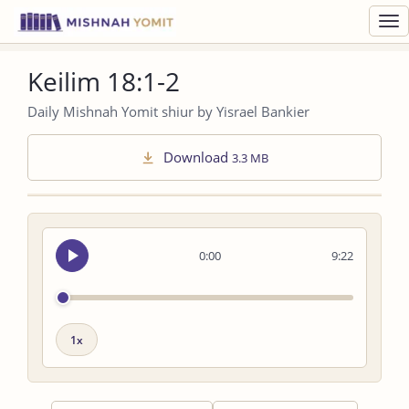
Toggl
navig
Keilim 18:1-2
Daily Mishnah Yomit shiur by Yisrael Bankier
Download
3.3 MB
Seek
0:00
9:22
audio
Playback
speed