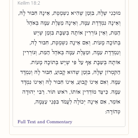
Keilim 18:2
מוּכְנִי שֶׁלָּהּ, בִּזְמַן שֶׁהִיא נִשְׁמֶטֶת, אֵינָהּ חִבּוּר לָהּ,
וְאֵינָהּ נִמְדֶּדֶת עִמָּהּ, וְאֵינָהּ מַצֶּלֶת עִמָּהּ בְּאֹהֶל
הַמֵּת, וְאֵין גּוֹרְרִין אוֹתָהּ בְּשַׁבָּת בִּזְמַן שֶׁיֶּשׁ
בְּתוֹכָהּ מָעוֹת. וְאִם אֵינָהּ נִשְׁמֶטֶת, חִבּוּר לָהּ,
וְנִמְדֶּדֶת עִמָּהּ, וּמַצֶּלֶת עִמָּהּ בְּאֹהֶל הַמֵּת, וְגוֹרְרִין
אוֹתָהּ בְּשַׁבָּת אַף עַל פִּי שֶׁיֶּשׁ בְּתוֹכָהּ מָעוֹת.
הַקִּמְרוֹן שֶׁלָּהּ, בִּזְמַן שֶׁהוּא קָבוּעַ, חִבּוּר לָהּ וְנִמְדָּד
עִמָּהּ. וְאִם אֵינוֹ קָבוּעַ, אֵינוֹ חִבּוּר לָהּ וְאֵינוֹ נִמְדָּד
עִמָּהּ. כֵּיצַד מוֹדְדִין אוֹתוֹ, רֹאשׁ תּוֹר. רַבִּי יְהוּדָה
אוֹמֵר, אִם אֵינָהּ יְכוֹלָה לַעֲמֹד בִּפְנֵי עַצְמָהּ,
טְהוֹרָה:
Full Text and Commentary