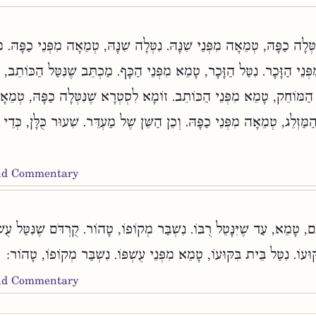
ִטְּלָה כַפָּהּ, טְמֵאָה מִפְּנֵי שִׁנָּהּ. נִטְּלָה שִׁנָּהּ, טְמֵאָה מִפְּנֵי כַפָּהּ. מ
ְנֵי הַזָּכָר. נִטַּל הַזָּכָר, טָמֵא מִפְּנֵי הַכָּף. מַכְתֵּב שֶׁנִּטַּל הַכּוֹתֵב, 
 הַמּוֹחֵק, טָמֵא מִפְּנֵי הַכּוֹתֵב. זוֹמָא לִסְטְרָא שֶׁנִּטְּלָה כַפָּהּ, טְמֵאָה
הַמַּזְלֵג, טְמֵאָה מִפְּנֵי כַפָּהּ. וְכֵן הַשֵּׁן שֶׁל מַעְדֵּר. שִׁעוּר כֻּלָּן, כְּדֵי
and Commentary
ַּם, טָמֵא, עַד שֶׁיִּנָּטֵל רֻבּוֹ. נִשְׁבַּר מְקוֹפוֹ, טָהוֹר. קֻרְדֹּם שֶׁנִּטַּל עֻש
קּוּעוֹ. נִטַּל בֵּית בִּקּוּעוֹ, טָמֵא מִפְּנֵי עֻשְׁפּוֹ. נִשְׁבַּר מְקוֹפוֹ, טָהוֹר
and Commentary