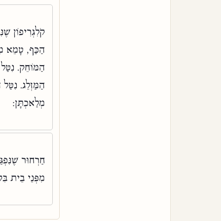
קֹלִגְרִיפוֹן שֶׁנּ
הַכַּף, טָמֵא מִפּ
הַמּוֹחֵק. נִטַּל
הַמַּזְלֵג. נִטַּל 
מְלַאכְתָּן:
חַרְחוּר שֶׁנִּפְג
מִפְּנֵי בֵית בִּ: