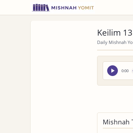
Keilim 13
Daily Mishnah Yom
Seek
0:00
audio
Mishnah 