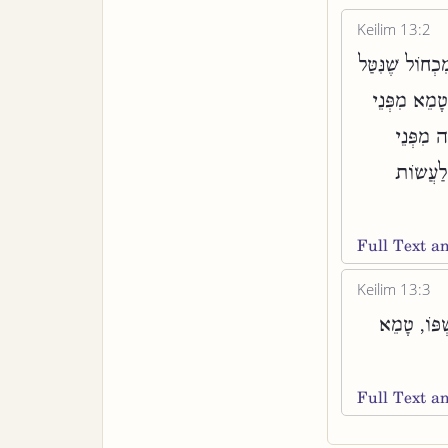
Keilim 13:2
ִכְחוֹל שֶׁנִּטַּל
טָמֵא מִפְּנֵי
 מִפְּנֵי
 לַעֲשׂוֹת
Full Text 
Keilim 13:3
ְׁפּוֹ, טָמֵא
Full Text 