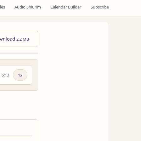
des
Audio Shiurim
Calendar Builder
Subscribe
wnload
2.2 MB
6:13
Playback
speed