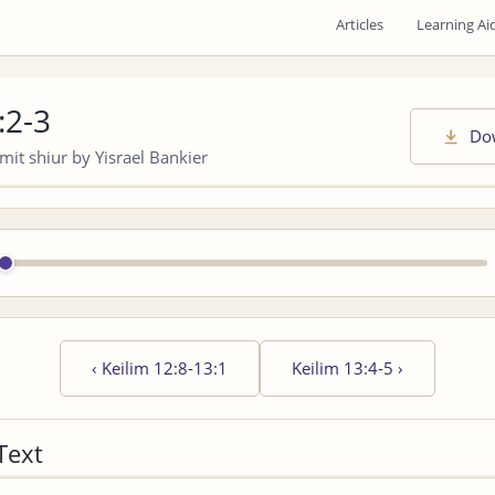
Articles
Learning Ai
:2-3
Do
it shiur by Yisrael Bankier
‹
Keilim 12:8-13:1
Keilim 13:4-5
›
Text