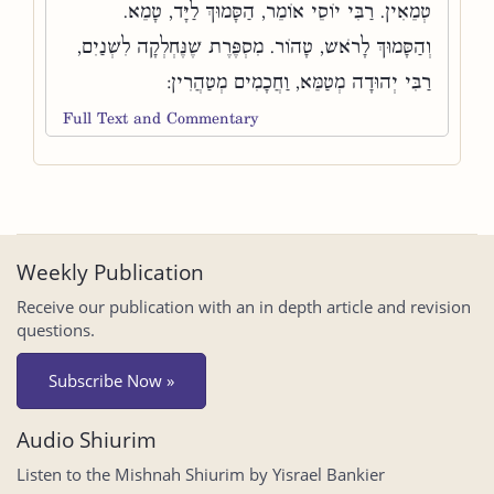
טְמֵאִין. רַבִּי יוֹסֵי אוֹמֵר, הַסָּמוּךְ לַיָּד, טָמֵא.
וְהַסָּמוּךְ לָרֹאשׁ, טָהוֹר. מִסְפֶּרֶת שֶׁנֶּחְלְקָה לִשְׁנַיִם,
רַבִּי יְהוּדָה מְטַמֵּא, וַחֲכָמִים מְטַהֲרִין:
Full Text and Commentary
Weekly Publication
Receive our publication with an in depth article and revision
questions.
Subscribe Now »
Audio Shiurim
Listen to the Mishnah Shiurim by Yisrael Bankier