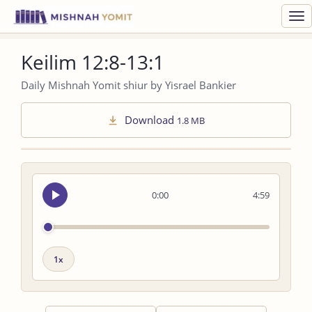
Toggl
navig
Keilim 12:8-13:1
Daily Mishnah Yomit shiur by Yisrael Bankier
Download
1.8 MB
Seek
0:00
4:59
audio
Playback
speed