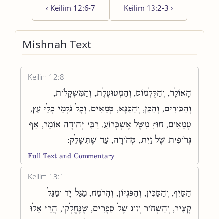
‹
Keilim 12:6-7
Keilim 13:2-3
›
Mishnah Text
Keilim 12:8
הָאוֹלָר, וְהַקֻּלְמוֹס, וְהַמְּטוּטֶלֶת, וְהַמִּשְׁקָלוֹת,
וְהַכּוּרִים, וְהַכַּן, וְהַכַּנָּא, טְמֵאִים. וְכָל גֹּלְמֵי כְלֵי עֵץ,
טְמֵאִים, חוּץ מִשֶּׁל אֶשְׁכְּרוֹעַ. רַבִּי יְהוּדָה אוֹמֵר, אַף
גְּרוֹפִית שֶׁל זַיִת, טְהוֹרָה, עַד שֶׁתִּשָּׁלֵק:
Full Text and Commentary
Keilim 13:1
הַסַּיִף, וְהַסַּכִּין, וְהַפִּגְיוֹן, וְהָרֹמַח, מַגַּל יָד וּמַגַּל
קָצִיר, וְהַשְּׁחוֹר וְזוּג שֶׁל סַפָּרִים, שֶׁנֶּחֱלְקוּ, הֲרֵי אֵלּוּ