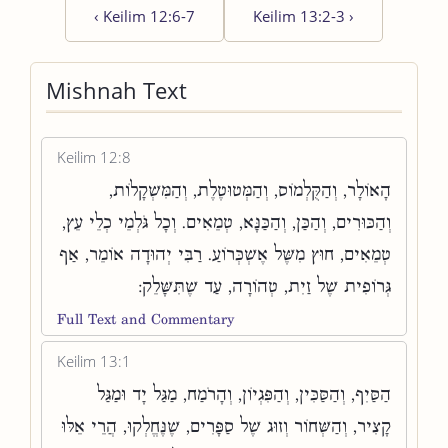
‹
Keilim 12:6-7
Keilim 13:2-3
›
Mishnah Text
Keilim 12:8
הָאוֹלָר, וְהַקֻּלְמוֹס, וְהַמְּטוּטֶלֶת, וְהַמִּשְׁקָלוֹת,
וְהַכּוּרִים, וְהַכַּן, וְהַכַּנָּא, טְמֵאִים. וְכָל גֹּלְמֵי כְלֵי עֵץ,
טְמֵאִים, חוּץ מִשֶּׁל אֶשְׁכְּרוֹעַ. רַבִּי יְהוּדָה אוֹמֵר, אַף
גְּרוֹפִית שֶׁל זַיִת, טְהוֹרָה, עַד שֶׁתִּשָּׁלֵק:
Full Text and Commentary
Keilim 13:1
הַסַּיִף, וְהַסַּכִּין, וְהַפִּגְיוֹן, וְהָרֹמַח, מַגַּל יָד וּמַגַּל
קָצִיר, וְהַשְּׁחוֹר וְזוּג שֶׁל סַפָּרִים, שֶׁנֶּחֱלְקוּ, הֲרֵי אֵלּוּ