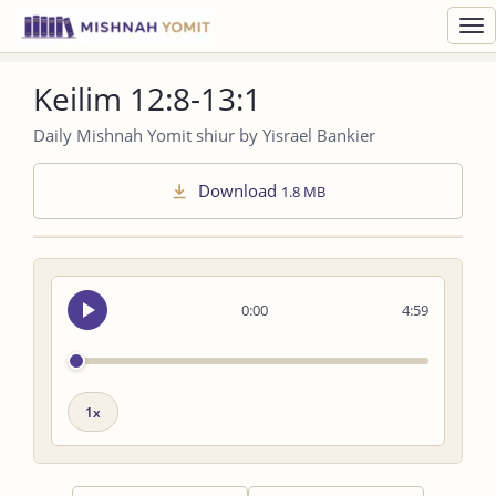
Toggl
navig
Keilim 12:8-13:1
Daily Mishnah Yomit shiur by Yisrael Bankier
Download
1.8 MB
Seek
0:00
4:59
audio
Playback
speed