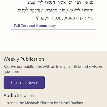
טְמֵאִין. רַבִּי יוֹסֵי אוֹמֵר, הַסָּמוּךְ לַיָּד, טָמֵא.
וְהַסָּמוּךְ לָרֹאשׁ, טָהוֹר. מִסְפֶּרֶת שֶׁנֶּחְלְקָה לִשְׁנַיִם,
רַבִּי יְהוּדָה מְטַמֵּא, וַחֲכָמִים מְטַהֲרִין:
Full Text and Commentary
Weekly Publication
Receive our publication with an in depth article and revision
questions.
Subscribe Now »
Audio Shiurim
Listen to the Mishnah Shiurim by Yisrael Bankier