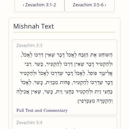
‹
Zevachim 3:1-2
Zevachim 3:5-6
›
Mishnah Text
Zevachim 3:3
הַשּׁוֹחֵט אֶת הַזֶּבַח לֶאֱכֹל דָּבָר שֶׁאֵין דַּרְכּוֹ לֶאֱכֹל,
וּלְהַקְטִיר דָּבָר שֶׁאֵין דַּרְכּוֹ לְהַקְטִיר, כָּשֵׁר. רַבִּי
אֱלִיעֶזֶר פּוֹסֵל. לֶאֱכֹל דָּבָר שֶׁדַּרְכּוֹ לֶאֱכֹל וּלְהַקְטִיר
דָּבָר שֶׁדַּרְכּוֹ לְהַקְטִיר, פָּחוֹת מִכַּזַּיִת, כָּשֵׁר. לֶאֱכֹל
כַּחֲצִי זַיִת וּלְהַקְטִיר כַּחֲצִי זַיִת, כָּשֵׁר, שֶׁאֵין אֲכִילָה
וְהַקְטָרָה מִצְטָרְפִין:
Full Text and Commentary
Zevachim 3:4