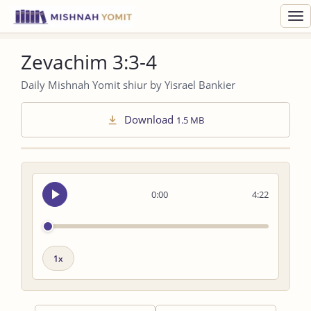
Toggl
navig
Zevachim 3:3-4
Daily Mishnah Yomit shiur by Yisrael Bankier
Download
1.5 MB
Seek
0:00
4:22
audio
Playback
speed