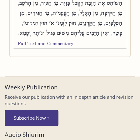
הַשּׁוֹחֵט אֶת הַזֶּבַח לֶאֱכֹל כַּזַּיִת מִן הָעוֹר, מִן הָרֹטֶב,
מִן הַקִּיפָה, מִן הָאָלָל, מִן הָעֲצָמוֹת, מִן הַגִּידִים, מִן
הַטְּלָפַיִם, מִן הַקַּרְנַיִם, חוּץ לִזְמַנּוֹ אוֹ חוּץ לִמְקוֹמוֹ,
כָּשֵׁר, וְאֵין חַיָּבִים עֲלֵיהֶם מִשּׁוּם פִּגּוּל וְנוֹתָר וְטָמֵא:
Full Text and Commentary
Weekly Publication
Receive our publication with an in depth article and revision
questions.
Subscribe Now »
Audio Shiurim