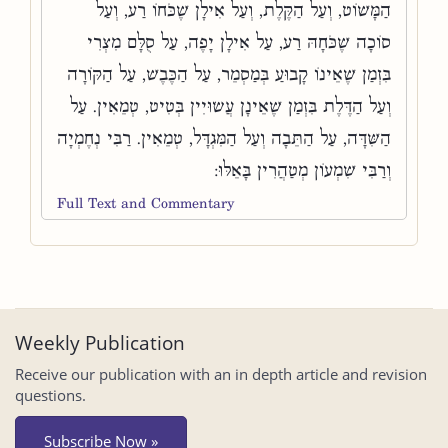
הַמָּשׁוֹט, וְעַל הַקֶּלֶת, וְעַל אִילָן שֶׁכֹּחוֹ רַע, וְעַל
סוֹכָה שֶׁכֹּחָהּ רַע, עַל אִילָן יָפֶה, עַל סֻלָּם מִצְרִי
בִּזְמַן שֶׁאֵינוֹ קָבוּעַ בְּמַסְמֵר, עַל הַכֶּבֶשׁ, עַל הַקּוֹרָה
וְעַל הַדֶּלֶת בִּזְמַן שֶׁאֵינָן עֲשׂוּיִין בְּטִיט, טְמֵאִין. עַל
הַשִּׁדָּה, עַל הַתֵּבָה וְעַל הַמִּגְדָּל, טְמֵאִין. רַבִּי נְחֶמְיָה
וְרַבִּי שִׁמְעוֹן מְטַהֲרִין בָּאֵלּוּ:
Full Text and Commentary
Weekly Publication
Receive our publication with an in depth article and revision
questions.
Subscribe Now »