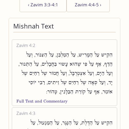
‹
Zavim 3:3-4:1
Zavim 4:4-5
›
Mishnah Text
Zavim 4:2
הִקִּישׁ עַל הַמָּרִישׁ, עַל הַמַּלְבֵּן, עַל הַצִּנּוֹר, וְעַל
הַדַּף, אַף עַל פִּי שֶׁהוּא עָשׂוּי בַּחֲבָלִים, עַל הַתַּנּוּר,
וְעַל הַיָּם, וְעַל אִצְטְרֻבָּל, וְעַל חֲמוֹר שֶׁל רֵחַיִם שֶׁל
יָד, וְעַל סְאָה שֶׁל רֵחַיִם שֶׁל זֵיתִים, רַבִּי יוֹסֵי
אוֹמֵר, אַף עַל קוֹרַת הַבַּלָּנִין, טָהוֹר:
Full Text and Commentary
Zavim 4:3
הִקִּישׁ עַל הַדֶּלֶת, עַל הַנֶּגֶר, עַל הַמַּנְעוּל, עַל