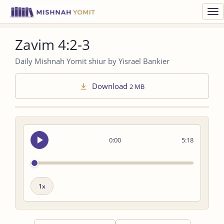
Toggl
navig
Zavim 4:2-3
Daily Mishnah Yomit shiur by Yisrael Bankier
Download
2 MB
Seek
0:00
5:18
audio
Playback
speed