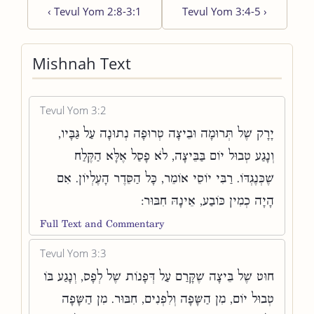
‹
Tevul Yom 2:8-3:1
Tevul Yom 3:4-5
›
Mishnah Text
Tevul Yom 3:2
יָרָק שֶׁל תְּרוּמָה וּבֵיצָה טְרוּפָה נְתוּנָה עַל גַּבָּיו,
וְנָגַע טְבוּל יוֹם בַּבֵּיצָה, לֹא פָסַל אֶלָּא הַקֶּלַח
שֶׁכְּנֶגְדּוֹ. רַבִּי יוֹסֵי אוֹמֵר, כָּל הַסֵּדֶר הָעֶלְיוֹן. אִם
הָיָה כְמִין כּוֹבַע, אֵינָהּ חִבּוּר:
Full Text and Commentary
Tevul Yom 3:3
חוּט שֶׁל בֵּיצָה שֶׁקָּרַם עַל דְּפָנוֹת שֶׁל לְפָס, וְנָגַע בּוֹ
טְבוּל יוֹם, מִן הַשָּׂפָה וְלִפְנִים, חִבּוּר. מִן הַשָּׂפָה