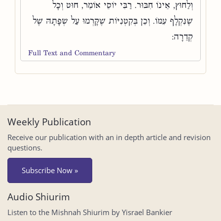
וְלַחוּץ, אֵינוֹ חִבּוּר. רַבִּי יוֹסֵי אוֹמֵר, חוּט וְכָל
שֶׁנִּקְלָף עִמּוֹ. וְכֵן בְּקִטְנִיּוֹת שֶׁקָּרְמוּ עַל שְׂפָתָהּ שֶׁל
קְדֵרָה:
Full Text and Commentary
Weekly Publication
Receive our publication with an in depth article and revision
questions.
Subscribe Now »
Audio Shiurim
Listen to the Mishnah Shiurim by Yisrael Bankier