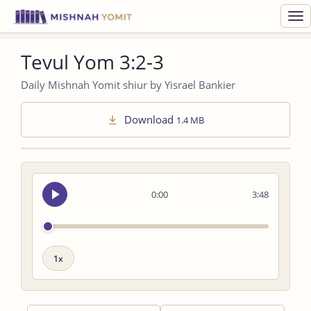
Toggl
navig
Tevul Yom 3:2-3
Daily Mishnah Yomit shiur by Yisrael Bankier
Download
1.4 MB
Seek
0:00
3:48
audio
Playback
speed