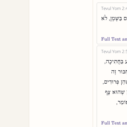
Tevul Yom 2:
ם בַּשֶּׁמֶן, לֹא
Full Text 
Tevul Yom 2:
ַע בַּחֲתִיכָה
ִבּוּר זֶה
ֶׁהֵן פְּרוּדִים
מֶן שֶׁהוּא צָף
 אוֹמֵר
Full Text 