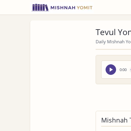
Tevul Yo
Daily Mishnah Yom
Seek
0:00
audio
Mishnah 