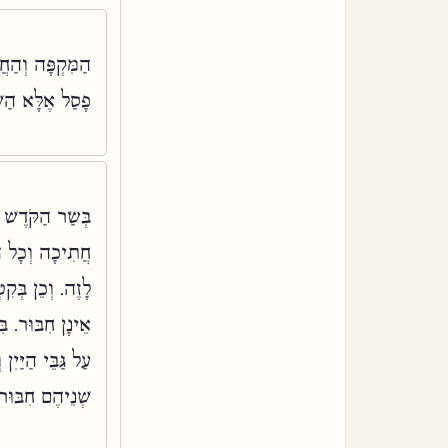
הַמִּקְפָּה וְהַחֲ
פָסַל אֶלָּא הַשּ:
בְּשַׂר הַקֹּדֶש,
חֲתִיכָה וְכָל הָ
לָזֶה. וְכֵן בְּק,
אֵינָן חִבּוּר. בּ
עַל גַּבֵּי הַיַּי,
שְׁנֵיהֶם חִבּוּ: