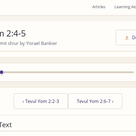
Articles
Learning Ai
m 2:4-5
D
it shiur by Yisrael Bankier
‹
Tevul Yom 2:2-3
Tevul Yom 2:6-7
›
Text