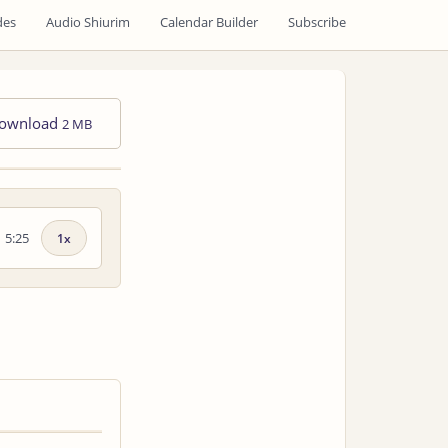
des
Audio Shiurim
Calendar Builder
Subscribe
ownload
2 MB
5:25
Playback
speed