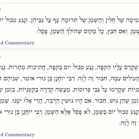
4
מִיטָה שֶׁל חֻלִּין וְהַשֶּׁמֶן שֶׁל תְּרוּמָה צָף עַל גַּבֵּיהֶן, וְנָגַע טְבוּל יוֹ
ֶׁמֶן. וְאִם חִבֵּץ, כָּל מָקוֹם שֶׁהוֹלֵךְ הַשֶּׁמֶן, פָּסָל
and Commentary
5
ׁ שֶׁקָּרַם עָלָיו הַקִּפָּה, נָגַע טְבוּל יוֹם בַּקִּפָּה, חֲתִיכוֹת מֻתָּרוֹת. נָג
עוֹלִים עִמָּהּ, חִבּוּר זֶה לָזֶה. רַבִּי יוֹחָנָן בֶּן נוּרִי אוֹמֵר, שְׁנֵיהֶם ח
ִטְנִיּוֹת שֶׁקָּרְמוּ עַל גַּבֵּי פְרוּסוֹת. מַעֲשֵׂה קְדֵרָה בַקִּטְנִיּוֹת, בִּזְמַן ש
ִזְמַן שֶׁהֵן גּוּשׁ, חִבּוּר. אִם הָיוּ גוּשִׁין הַרְבֵּה, הֲרֵי אֵלּוּ יִמָּנוּ. שֶׁ
ִן וְנָגַע טְבוּל יוֹם בַּשֶּׁמֶן, לֹא פָסַל אֶלָּא הַשֶּׁמֶן. רַבִּי יוֹחָנָן בֶּן נוּרִי
ר זֶה לָזֶה
and Commentary