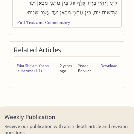
לִתֵּן וְיִהְיוּ בְיָדוֹ אֶלֶף זוּז, בֵּין נוֹתְנָן מִכָּאן וְעַד
שְׁלשִׁים יוֹם, בֵּין נוֹתְנָן מִכָּאן וְעַד עֶשֶׂר שָׁנִים:
Full Text and Commentary
Related Articles
Edut She'ata Yachol
2 years
Yisrael
Download
le'Hazima (1:1)
ago
Bankier
Weekly Publication
Receive our publication with an in depth article and revision
questions.