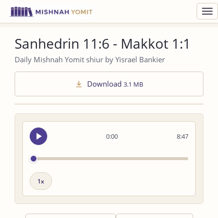
Toggl
navig
Sanhedrin 11:6 - Makkot 1:1
Daily Mishnah Yomit shiur by Yisrael Bankier
Download
3.1 MB
Seek
0:00
8:47
audio
Playback
speed