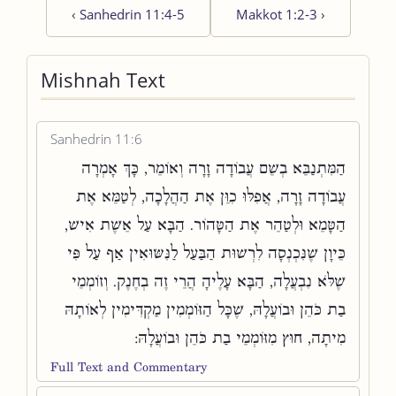
‹
Sanhedrin 11:4-5
Makkot 1:2-3
›
Mishnah Text
Sanhedrin 11:6
הַמִּתְנַבֵּא בְשֵׁם עֲבוֹדָה זָרָה וְאוֹמֵר, כָּךְ אָמְרָה
עֲבוֹדָה זָרָה, אֲפִלּוּ כִוֵּן אֶת הַהֲלָכָה, לְטַמֵּא אֶת
הַטָּמֵא וּלְטַהֵר אֶת הַטָּהוֹר. הַבָּא עַל אֵשֶׁת אִישׁ,
כֵּיוָן שֶׁנִּכְנְסָה לִרְשׁוּת הַבַּעַל לַנִּשּׂוּאִין אַף עַל פִּי
שֶׁלֹּא נִבְעֲלָה, הַבָּא עָלֶיהָ הֲרֵי זֶה בְחֶנֶק. וְזוֹמְמֵי
בַת כֹּהֵן וּבוֹעֲלָהּ, שֶׁכָּל הַזּוֹמְמִין מַקְדִּימִין לְאוֹתָהּ
מִיתָה, חוּץ מִזּוֹמְמֵי בַת כֹּהֵן וּבוֹעֲלָהּ:
Full Text and Commentary