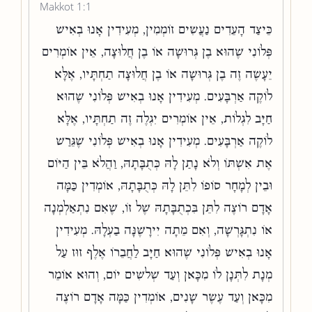
Makkot 1:1
כֵּיצַד הָעֵדִים נַעֲשִׂים זוֹמְמִין, מְעִידִין אָנוּ בְאִישׁ
פְּלוֹנִי שֶׁהוּא בֶן גְּרוּשָׁה אוֹ בֶן חֲלוּצָה, אֵין אוֹמְרִים
יֵעָשֶׂה זֶה בֶן גְּרוּשָׁה אוֹ בֶן חֲלוּצָה תַחְתָּיו, אֶלָּא
לוֹקֶה אַרְבָּעִים. מְעִידִין אָנוּ בְאִישׁ פְּלוֹנִי שֶׁהוּא
חַיָּב לִגְלוֹת, אֵין אוֹמְרִים יִגְלֶה זֶה תַחְתָּיו, אֶלָּא
לוֹקֶה אַרְבָּעִים. מְעִידִין אָנוּ בְאִישׁ פְּלוֹנִי שֶׁגֵּרַשׁ
אֶת אִשְׁתּוֹ וְלֹא נָתַן לָהּ כְּתֻבָּתָהּ, וַהֲלֹא בֵּין הַיּוֹם
וּבֵין לְמָחָר סוֹפוֹ לִתֵּן לָהּ כְּתֻבָּתָהּ, אוֹמְדִין כַּמָּה
אָדָם רוֹצֶה לִתֵּן בִּכְתֻבָּתָהּ שֶׁל זוֹ, שֶׁאִם נִתְאַלְמְנָה
אוֹ נִתְגָּרְשָׁה, וְאִם מֵתָה יִירָשֶׁנָּה בַעְלָהּ. מְעִידִין
אָנוּ בְאִישׁ פְּלוֹנִי שֶׁהוּא חַיָּב לַחֲבֵרוֹ אֶלֶף זוּז עַל
מְנָת לִתְּנָן לוֹ מִכָּאן וְעַד שְׁלשִׁים יוֹם, וְהוּא אוֹמֵר
מִכָּאן וְעַד עֶשֶׂר שָׁנִים, אוֹמְדִין כַּמָּה אָדָם רוֹצֶה