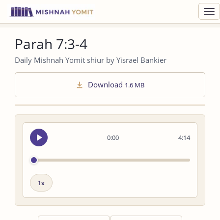
Toggl
navig
Parah 7:3-4
Daily Mishnah Yomit shiur by Yisrael Bankier
Download
1.6 MB
Seek
0:00
4:14
audio
Playback
speed