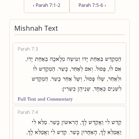
‹
Parah 7:1-2
Parah 7:5-6
›
Mishnah Text
Parah 7:3
הַמְקַדֵּשׁ בְּאַחַת יָדוֹ וְעוֹשֶׂה מְלָאכָה בְאַחַת יָדוֹ,
אִם לוֹ, פָּסוּל. וְאִם לְאַחֵר, כָּשֵׁר. הַמְקַדֵּשׁ לוֹ
וּלְאַחֵר, שֶׁלּוֹ פָּסוּל, וְשֶׁל אַחֵר כָּשֵׁר. הַמְקַדֵּשׁ
לִשְׁנַיִם כְּאֶחָד, שְׁנֵיהֶן כְּשֵׁרִין:
Full Text and Commentary
Parah 7:4
קַדֵּשׁ לִי וַאֲקַדֵּשׁ לָךְ, הָרִאשׁוֹן כָּשֵׁר. מַלֵּא לִי
וַאֲמַלֵּא לָךְ, הָאַחֲרוֹן כָּשֵׁר. קַדֵּשׁ לִי וַאֲמַלֵּא לָךְ,