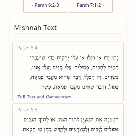
‹
Parah 6:2-3
Parah 7:1-2
›
Mishnah Text
Parah 6:4
נָתַן יָדוֹ אוֹ רַגְלוֹ אוֹ עֲלֵי יְרָקוֹת כְּדֵי שֶׁיַּעַבְרוּ
הַמַּיִם לֶחָבִית, פְּסוּלִים. עֲלֵי קָנִים וַעֲלֵי אֱגוֹז,
כְּשֵׁרִים. זֶה הַכְּלָל, דָּבָר שֶׁהוּא מְקַבֵּל טֻמְאָה,
פָּסוּל. וְדָבָר שֶׁאֵינוֹ מְקַבֵּל טֻמְאָה, כָּשֵׁר:
Full Text and Commentary
Parah 6:5
הַמְפַנֶּה אֶת הַמַּעְיָן לְתוֹךְ הַגַּת, אוֹ לְתוֹךְ הַגֵּבִים,
פְּסוּלִים לַזָּבִים וְלַמְצֹרָעִים וּלְקַדֵּשׁ בָּהֶן מֵי חַטָּאת,