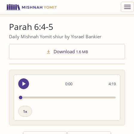
Toggl
navig
Parah 6:4-5
Daily Mishnah Yomit shiur by Yisrael Bankier
Download
1.6 MB
Seek
0:00
4:19
audio
Playback
speed