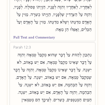
לְאַחֲרָיו, לְאַחֲרָיו וְהִזָּה לְפָנָיו, הַזָּיָתוֹ פְסוּלָה. לְפָנָיו,
וְהִזָּה עַל הַצְּדָדִין שֶׁלְּפָנָיו, הַזָּיָתוֹ כְשֵׁרָה. מַזִּין עַל
הָאָדָם מִדַּעְתּוֹ וְשֶׁלֹּא מִדַּעְתּוֹ. מַזִּין עַל הָאָדָם וְעַל
הַכֵּלִים, וַאֲפִלּוּ הֵן מֵאָה:
Full Text and Commentary
Parah 12:3
נִתְכַּוֵּן לְהַזּוֹת עַל דָּבָר שֶׁהוּא מְקַבֵּל טֻמְאָה וְהִזָּה
עַל דָּבָר שֶׁאֵינוֹ מְקַבֵּל טֻמְאָה, אִם יֵשׁ בָּאֵזוֹב, לֹא
יִשְׁנֶה. עַל דָּבָר שֶׁאֵינוֹ מְקַבֵּל טֻמְאָה, וְהִזָּה עַל דָּבָר
שֶׁמְּקַבֵּל טֻמְאָה, אִם יֵשׁ בָּאֵזוֹב, יִשְׁנֶה. עַל הָאָדָם,
וְהִזָּה עַל הַבְּהֵמָה, אִם יֵשׁ בָּאֵזוֹב, לֹא יִשְׁנֶה. עַל
הַבְּהֵמָה, וְהִזָּה עַל הָאָדָם, אִם יֵשׁ בָּאֵזוֹב, יִשְׁנֶה.
הַמַּיִם הַמְנַטְּפִים, כְּשֵׁרִים. לְפִיכָךְ הֵם מְטַמְּאִין