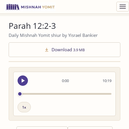
Toggl
navig
Parah 12:2-3
Daily Mishnah Yomit shiur by Yisrael Bankier
Download
3.9 MB
Seek
0:00
10:19
audio
Playback
speed