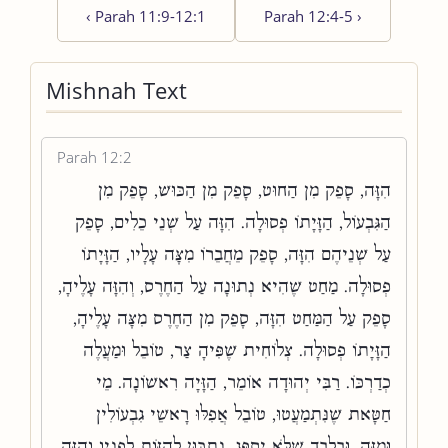
‹
Parah 11:9-12:1
Parah 12:4-5
›
Mishnah Text
Parah 12:2
הִזָּה, סָפֵק מִן הַחוּט, סָפֵק מִן הַכּוּשׁ, סָפֵק מִן
הַגִּבְעוֹל, הַזָּיָתוֹ פְסוּלָה. הִזָּה עַל שְׁנֵי כֵלִים, סָפֵק
עַל שְׁנֵיהֶם הִזָּה, סָפֵק מֵחֲבֵרוֹ מִצָּה עָלָיו, הַזָּיָתוֹ
פְסוּלָה. מַחַט שֶׁהִיא נְתוּנָה עַל הַחֶרֶס, וְהִזָּה עָלֶיהָ,
סָפֵק עַל הַמַּחַט הִזָּה, סָפֵק מִן הַחֶרֶס מִצָּה עָלֶיהָ,
הַזָּיָתוֹ פְסוּלָה. צְלוֹחִית שֶׁפִּיהָ צַר, טוֹבֵל וּמַעֲלֶה
כְדַרְכּוֹ. רַבִּי יְהוּדָה אוֹמֵר, הַזָּיָה רִאשׁוֹנָה. מֵי
חַטָּאת שֶׁנִּתְמַעֲטוּ, טוֹבֵל אֲפִלּוּ רָאשֵׁי גִבְעוֹלִין
וּמַזֶּה, וּבִלְבַד שֶׁלֹּא יְסַפֵּג. נִתְכַּוֵּן לְהַזּוֹת לְפָנָיו וְהִזָּה