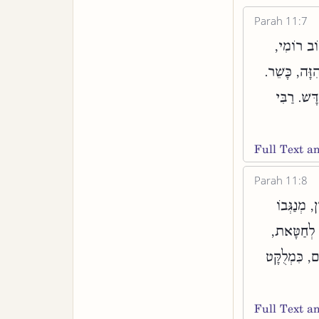
Parah 11:7
זוֹב רוֹמִי
ִזָּה, כָּשֵׁר
ָשׁ. רַבִּי
Full Text 
Parah 11:8
 מְנַגְּבוֹ
טוֹ לְחַטָּאת
ם, כִּמְלֻקָּט
Full Text 