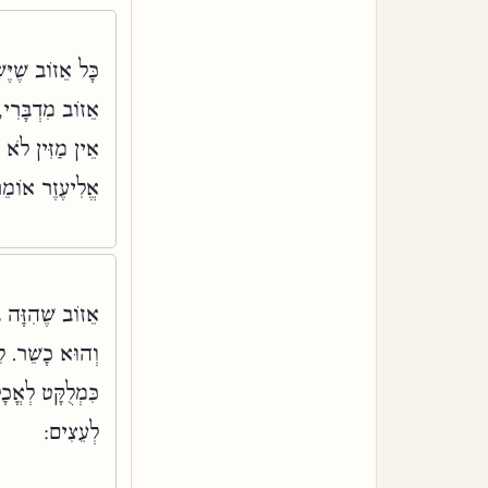
כָּל אֵזוֹב שֶׁיּ,
אֵזוֹב מִדְבָּרִ.
אֵין מַזִּין לֹא 
אֱלִיעֶזֶר אוֹמֵ:
אֵזוֹב שֶׁהִזָּה ב
וְהוּא כָשֵׁר. לִ,
כִּמְלֻקָּט לְאֳכָ
לְעֵצִים: