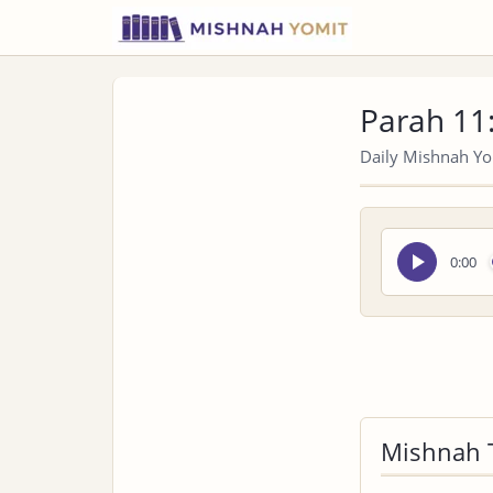
Parah 11
Daily Mishnah Yom
Seek
0:00
audio
Mishnah 