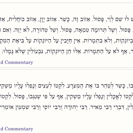
ֶשׁ לוֹ שֵׁם לְוַי, פָּסוּל. אֵזוֹב זֶה, כָּשֵׁר. אֵזוֹב יָוָן, אֵזוֹב כּוֹחֲלִית, אֵ
י, פָּסוּל. וְשֶׁל תְּרוּמָה טְמֵאָה, פָּסוּל. וְשֶׁל טְהוֹרָה, לֹא יַזֶּה. וְאִם ה
בְיוֹנְקוֹת, וְלֹא בִתְמָרוֹת. אֵין חַיָּבִין עַל הַיּוֹנְקוֹת עַל בִּיאַת הַמִּקְדּ
ר, אַף לֹא עַל הַתְּמָרוֹת. אֵלּוּ הֵן הַיּוֹנְקוֹת, גִּבְעוֹלִין שֶׁלֹּא גָמָלוּ
and Commentary
וֹ, כָּשֵׁר לְטַהֵר בּוֹ אֶת הַמְּצֹרָע. לִקְּטוֹ לְעֵצִים וְנָפְלוּ עָלָיו מַשְׁקִין,
קְּטוֹ לְאֳכָלִין וְנָפְלוּ עָלָיו מַשְׁקִין, אַף עַל פִּי שֶׁנִּגְּבוֹ, פָּסוּל. לִקְּ
לִין, דִּבְרֵי רַבִּי מֵאִיר. רַבִּי יְהוּדָה וְרַבִּי יוֹסֵי וְרַבִּי שִׁמְעוֹן אוֹמְרִי
and Commentary