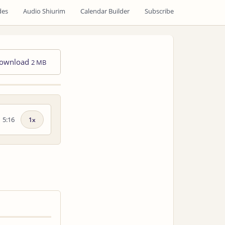
des
Audio Shiurim
Calendar Builder
Subscribe
ownload
2 MB
5:16
Playback
speed