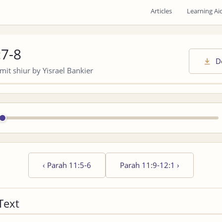
Articles
Learning Ai
:7-8
D
it shiur by Yisrael Bankier
‹
Parah 11:5-6
Parah 11:9-12:1
›
Text