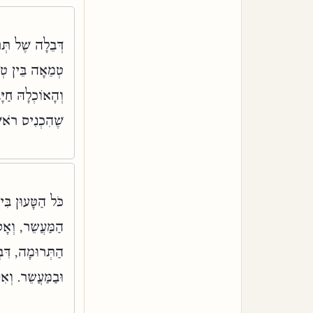
דְּבֵלָה שֶׁל תְּר
טְמֵאָה בֵּין טְ,
וְהָאוֹכְלָהּ חַי
שֶׁהִכְנִיס רֹאש:
כֹּל הַטָּעוּן בּ
הַמַּעֲשֵׂר, וְאָ
הַתְּרוּמָה, דִּבְ
וּבַמַּעֲשֵׂר. וְ: