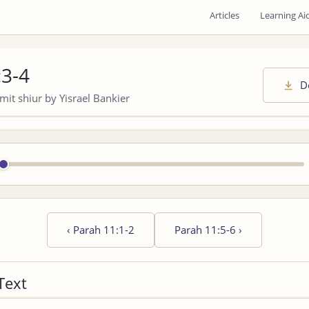
Articles
Learning Ai
:3-4
D
it shiur by Yisrael Bankier
‹
Parah 11:1-2
Parah 11:5-6
›
Text