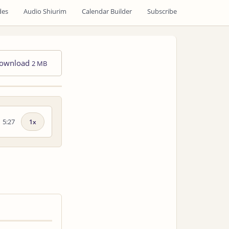
des
Audio Shiurim
Calendar Builder
Subscribe
ownload
2 MB
5:27
Playback
speed