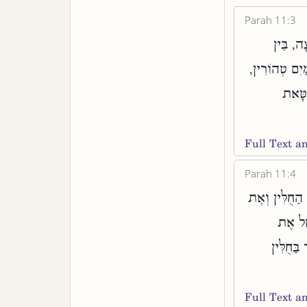
Parah 11:3
ָה, בֵּין
ַּיִם טְהוֹרִין
ַטָּאת
Full Text 
Parah 11:4
הַחֻלִּין וְאֶת
סֵל אֶת
ַּחֻלִּין
Full Text 