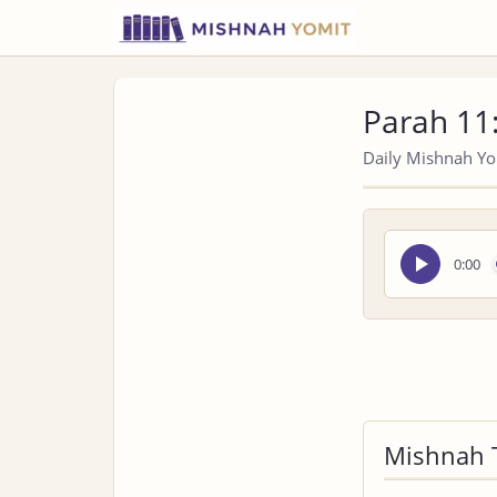
Parah 11
Daily Mishnah Yom
Seek
0:00
audio
Mishnah 