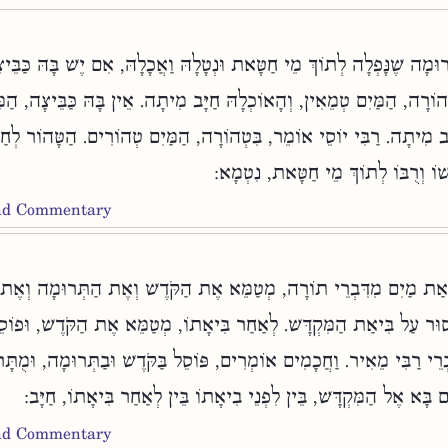
וּמָה שֶׁנָּפְלָה לְתוֹךְ מֵי חַטָּאת וּנְטָלָהּ וַאֲכָלָהּ, אִם יֶשׁ בָּהּ כַּבֵּיצ
הוֹרָה, הַמַּיִם טְמֵאִין, וְהָאוֹכְלָהּ חַיָּב מִיתָה. אֵין בָּהּ כַּבֵּיצָה, הַמ
ָּב מִיתָה. רַבִּי יוֹסֵי אוֹמֵר, בִּטְהוֹרָה, הַמַּיִם טְהוֹרִים. הַטָּהוֹר לְח
ׁוֹ וְרֻבּוֹ לְתוֹךְ מֵי חַטָּאת, נִטְמָא
and Commentary
ִיאַת מַיִם מִדִּבְרֵי תוֹרָה, מְטַמֵּא אֶת הַקֹּדֶשׁ וְאֶת הַתְּרוּמָה וְאֶת 
סוּר עַל בִּיאַת הַמִּקְדָּשׁ. לְאַחַר בִּיאָתוֹ, מְטַמֵּא אֶת הַקֹּדֶשׁ, וּפוֹ
רֵי רַבִּי מֵאִיר. וַחֲכָמִים אוֹמְרִים, פּוֹסֵל בַּקֹּדֶשׁ וּבַתְּרוּמָה, וּמֻתָּר ב
אִם בָּא אֶל הַמִּקְדָּשׁ, בֵּין לִפְנֵי בִיאָתוֹ בֵּין לְאַחַר בִּיאָתוֹ, חַיָּב
and Commentary