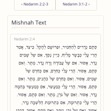
‹
Nedarim 2:2-3
Nedarim 3:1-2
›
Mishnah Text
Nedarim 2:4
סְתָם נְדָרִים לְהַחְמִיר, וּפֵרוּשָׁם לְהָקֵל. כֵּיצַד, אָמַר
הֲרֵי עָלַי כְּבָשָׂר מָלִיחַ, כְּיֵין נֶסֶךְ, אִם שֶׁל שָׁמַיִם
נָדַר, אָסוּר. אִם שֶׁל עֲבוֹדָה זָרָה נָדַר, מֻתָּר. וְאִם
סְתָם, אָסוּר. הֲרֵי עָלַי כְּחֵרֶם, אִם כְּחֵרֶם שֶׁל
שָׁמַיִם, אָסוּר. וְאִם כְּחֵרֶם שֶׁל כֹּהֲנִים, מֻתָּר. וְאִם
סְתָם, אָסוּר. הֲרֵי עָלַי כְּמַעֲשֵׂר, אִם כְּמַעְשַׂר בְּהֵמָה
נָדַר, אָסוּר. וְאִם שֶׁל גֹּרֶן, מֻתָּר. וְאִם סְתָם, אָסוּר.
הֲרֵי עָלַי כִּתְרוּמָה, אִם כִּתְרוּמַת הַלִּשְׁכָּה נָדַר,
אָסוּר. וְאִם שֶׁל גֹּרֶן, מֻתָּר. וְאִם סְתָם, אָסוּר, דִּבְרֵי