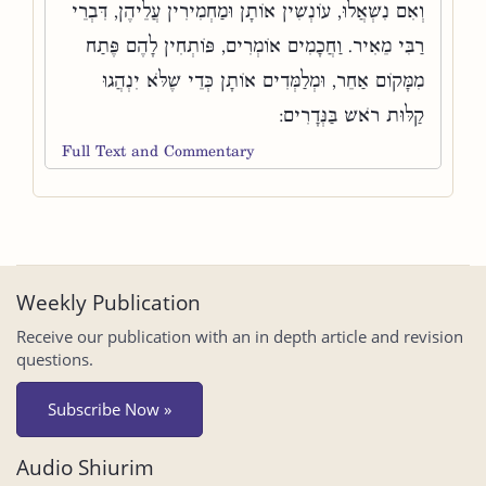
וְאִם נִשְׁאֲלוּ, עוֹנְשִׁין אוֹתָן וּמַחְמִירִין עֲלֵיהֶן, דִּבְרֵי
רַבִּי מֵאִיר. וַחֲכָמִים אוֹמְרִים, פּוֹתְחִין לָהֶם פֶּתַח
מִמָּקוֹם אַחֵר, וּמְלַמְּדִים אוֹתָן כְּדֵי שֶׁלֹּא יִנְהֲגוּ
קַלּוּת רֹאשׁ בַּנְּדָרִים:
Full Text and Commentary
Weekly Publication
Receive our publication with an in depth article and revision
questions.
Subscribe Now »
Audio Shiurim