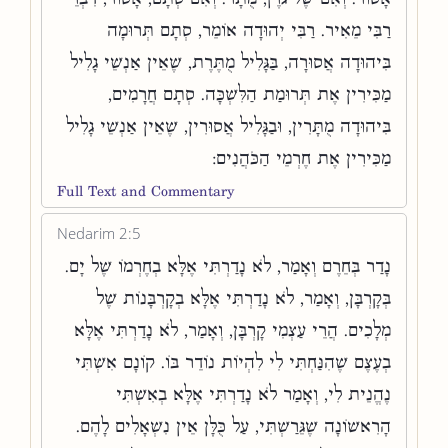
רַבִּי מֵאִיר. רַבִּי יְהוּדָה אוֹמֵר, סְתָם תְּרוּמָה
בִּיהוּדָה אֲסוּרָה, בַּגָּלִיל מֻתֶּרֶת, שֶׁאֵין אַנְשֵׁי גָלִיל
מַכִּירִין אֶת תְּרוּמַת הַלִּשְׁכָּה. סְתָם חֲרָמִים,
בִּיהוּדָה מֻתָּרִין, וּבַגָּלִיל אֲסוּרִין, שֶׁאֵין אַנְשֵׁי גָלִיל
מַכִּירִין אֶת חֶרְמֵי הַכֹּהֲנִים:
Full Text and Commentary
Nedarim 2:5
נָדַר בְּחֵרֶם וְאָמַר, לֹא נָדַרְתִּי אֶלָּא בְחֶרְמוֹ שֶׁל יָם.
בְּקָרְבָּן, וְאָמַר, לֹא נָדַרְתִּי אֶלָּא בְקָרְבָּנוֹת שֶׁל
מְלָכִים. הֲרֵי עַצְמִי קָרְבָּן, וְאָמַר, לֹא נָדַרְתִּי אֶלָּא
בְעֶצֶם שֶׁהִנַּחְתִּי לִי לִהְיוֹת נוֹדֵר בּוֹ. קוֹנָם אִשְׁתִּי
נֶהֱנֵית לִי, וְאָמַר לֹא נָדַרְתִּי אֶלָּא בְאִשְׁתִּי
הָרִאשׁוֹנָה שֶׁגֵּרַשְׁתִּי, עַל כֻּלָּן אֵין נִשְׁאָלִים לָהֶם.