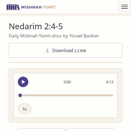
Toggl
navig
Nedarim 2:4-5
Daily Mishnah Yomit shiur by Yisrael Bankier
Download
2.2 MB
Seek
0:00
6:13
audio
Playback
speed